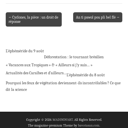
← Cyclones, la pièce : un droit de
An ti pawol pou pli bel flè →
Post navigation
réponse
L’éphéméride du 9 août
Déforestation : le tournant brésilien
« Vacances aux Tropiques » & « Ailleurs si j’y suis… »
Actualités des Caraïbes et d’ailleurs…
L’éphéméride du 8 août
Pourquoi les feux de végétation deviennent-ils incontrôlables ? Ce que
dit la science
Copyright © 2026
MADININ'ART
. All Rights Reserved.
The magazine-premium Theme by
bavotasan.com
.