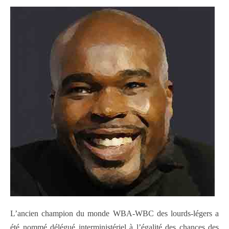
L’ancien champion du monde WBA-WBC des lourds-légers a
été nommé délégué interministériel à l’égalité des chances des