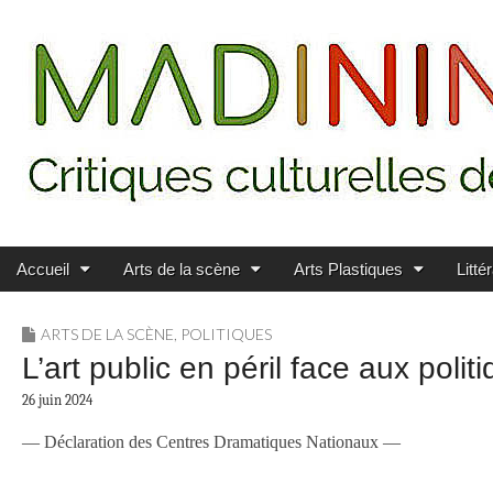
Main menu
Skip to content
MADININ'ART
Accueil
Arts de la scène
Arts Plastiques
Litté
ARTS DE LA SCÈNE
,
POLITIQUES
L’art public en péril face aux polit
26 juin 2024
— Déclaration des Centres Dramatiques Nationaux —