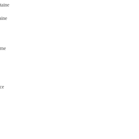
taine
aine
rne
ce