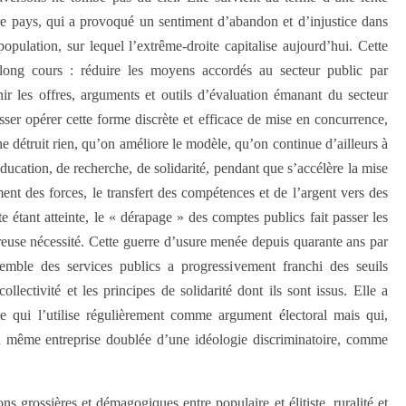
re pays, qui a provoqué un sentiment d’abandon et d’injustice dans
opulation, sur lequel l’extrême-droite capitalise aujourd’hui. Cette
u long cours : réduire les moyens accordés au secteur public par
tenir les offres, arguments et outils d’évaluation émanant du secteur
aisser opérer cette forme discrète et efficace de mise en concurrence,
 détruit rien, qu’on améliore le modèle, qu’on continue d’ailleurs à
́ducation, de recherche, de solidarité, pendant que s’accélère la mise
ement des forces, le transfert des compétences et de l’argent vers des
mite étant atteinte, le « dérapage » des comptes publics fait passer les
euse nécessité. Cette guerre d’usure menée depuis quarante ans par
ensemble des services publics a progressivement franchi des seuils
llectivité et les principes de solidarité dont ils sont issus. Elle a
te qui l’utilise régulièrement comme argument électoral mais qui,
a même entreprise doublée d’une idéologie discriminatoire, comme
grossières et démagogiques entre populaire et élitiste, ruralité et