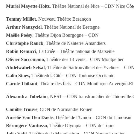
Muriel Mayette-Holtz
, Théâtre National de Nice – CDN Nice Cô
Tommy Milliot
, Nouveau Théâtre Besançon
Arthur Nauzyciel,
Théâtre National de Bretagne
Maëlle Poésy
, Théâtre Dijon Bourgogne – CDN
Christophe Rauck
, Théâtre de Nanterre-Amandiers
Robin Renucci
, La Criée – Théâtre national de Marseille
Olivier Saccomano
, Théâtre des 13 vents – CDN Montpellier
Abdelwaheb Sefsaf
, Théâtre de Sartrouville et des Yvelines – CD
Galin Stoev,
ThéâtredelaCité – CDN Toulouse Occitanie
Carole Thibaut
, Théâtre des Îlets – CDN Montluçon Auvergne-R
Alexandra Tobelaim
, NEST – CDN transfrontalier de Thionville-
Camille Trouvé
, CDN de Normandie-Rouen
Aurélie Van Den Daele
, Théâtre de l’Union – CDN du Limousin
Bérangère Vantusso
, Théâtre Olympia – CDN de Tours
Julia Vidit
, Théâtre de la Manufacture – CDN Nancy Lorraine