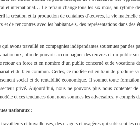
 local et international… Le refrain change tous les six mois, au rythme de
́ril la création et la production de centaines d’œuvres, la vie matérielle
et de rencontres avec les habitant.e.s, des représentations dans des é
e qui avons travaillé en compagnies indépendantes soutenues par des par
ues nationaux, afin de pouvoir accompagner des œuvres et du public sur
le retour en force et en nombre d’un public concerné et de vocations de
enariat et du bien commun. Certes, ce modèle est en train de produire sa Cu
ansement social et de rentabilité économique. Il soumet toute formation a
le secteur privé. Aujourd’hui, nous ne pouvons plus nous contenter de
 ce modèle et ces tendances dont nous sommes les adversaires, y compris d
ques nationaux :
 travailleurs et travailleuses, des usagers et usagères qui subissent les 