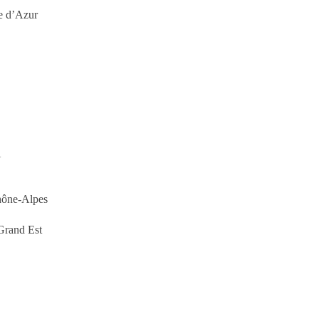
te d’Azur
N
hône-Alpes
Grand Est