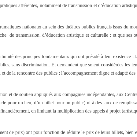
ratiques afférentes, notamment de transmission et d’éducation artistique
atiques nationaux au sein des théâtres publics français issus du mouveme
he, de transmission, d’éducation artistique et culturelle ; et que ses ou
continuité des principes fondamentaux qui ont présidé à leur existence :
lics, sans discrimination. Et demandent que soient considérées les tem
 et de la rencontre des publics ; l’accompagnement digne et adapté des pro
ation et de soutien appliqués aux compagnies indépendantes, aux Centres
cle pour un lieu, d’un billet pour un public) ni à des taux de rempliss
 financièrement, en limitant la multiplication des appels à projet (artis
nt de prix) ont pour fonction de réduire le prix de leurs billets, bien en-