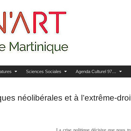
ratures
Sciences Sociales
Agenda Culturel 97…
iques néolibérales et à l’extrême-droi
La crise politique décisive que nous t