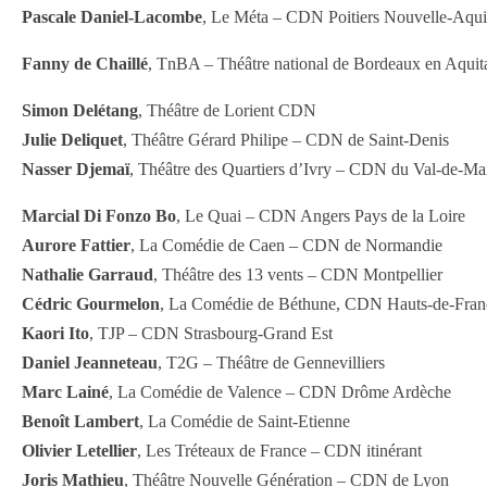
Pascale Daniel-Lacombe
, Le Méta – CDN Poitiers Nouvelle-Aqui
Fanny de Chaillé
, TnBA – Théâtre national de Bordeaux en Aquit
Simon Delétang
, Théâtre de Lorient CDN
Julie Deliquet
, Théâtre Gérard Philipe – CDN de Saint-Denis
Nasser Djemaï
, Théâtre des Quartiers d’Ivry – CDN du Val-de-Ma
Marcial Di Fonzo Bo
, Le Quai – CDN Angers Pays de la Loire
Aurore Fattier
, La Comédie de Caen – CDN de Normandie
Nathalie Garraud
, Théâtre des 13 vents – CDN Montpellier
Cédric Gourmelon
, La Comédie de Béthune, CDN Hauts-de-Fran
Kaori Ito
, TJP – CDN Strasbourg-Grand Est
Daniel Jeanneteau
, T2G – Théâtre de Gennevilliers
Marc Lainé
, La Comédie de Valence – CDN Drôme Ardèche
Benoît Lambert
, La Comédie de Saint-Etienne
Olivier Letellier
, Les Tréteaux de France – CDN itinérant
Joris Mathieu
, Théâtre Nouvelle Génération – CDN de Lyon