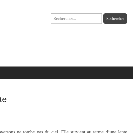
Rechercher :
te
raversons ne tombe pas du ciel. Elle survient au terme d’une lente