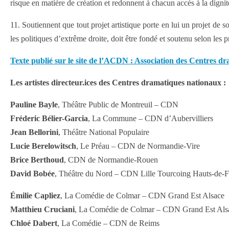
risque en matière de création et redonnent à chacun accès à la dignit
11. Soutiennent que tout projet artistique porte en lui un projet de s
les politiques d’extrême droite, doit être fondé et soutenu selon les p
Texte publié sur le site de l’ACDN : Association des Centres d
Les artistes directeur.ices des Centres dramatiques nationaux :
Pauline Bayle
, Théâtre Public de Montreuil – CDN
Fréderic Bélier-Garcia
, La Commune – CDN d’Aubervilliers
Jean Bellorini
, Théâtre National Populaire
Lucie Berelowitsch
, Le Préau – CDN de Normandie-Vire
Brice Berthoud
, CDN de Normandie-Rouen
David Bobée
, Théâtre du Nord – CDN Lille Tourcoing Hauts-de-
Émilie Capliez
, La Comédie de Colmar – CDN Grand Est Alsace
Matthieu Cruciani
, La Comédie de Colmar – CDN Grand Est Als
Chloé Dabert
, La Comédie – CDN de Reims