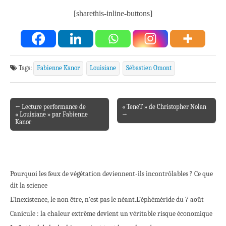
[sharethis-inline-buttons]
Tags:
Fabienne Kanor
Louisiane
Sébastien Omont
← Lecture performance de
« TeneT » de Christopher Nolan
Post navigation
« Louisiane » par Fabienne
→
Kanor
Pourquoi les feux de végétation deviennent-ils incontrôlables ? Ce que
dit la science
L’inexistence, le non être, n’est pas le néant.
L’éphéméride du 7 août
Canicule : la chaleur extrême devient un véritable risque économique