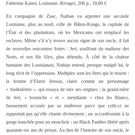
Fabienne Kanor, Louisiane. Rivages, 206 p., 18,80 €
En compagnie de Zaac, Nathan va arpenter une seconde
Louisiane, plus au nord, celle de Bâton-Rouge, la capitale de
l’État et des plantations, où les Mexicains ont remplacé les
esclaves. Même s’il n’y trouve aucun signe de son oncle, il fait
de nouvelles rencontres fortes : Jeri, souffrant du malheur des
Noirs, et son fils Alex, plus détendu. À côté de la chaleur
humaine des Louisianais, Nathan entend, presque malgré lui, le
long récit de l’oppression. Multiples sont les êtres qui le tissent :
la femme d’Ehren Jenson, claire comme un personnage
« faulknérien », qui essaya de nier ses origines ; la grand-mère
de Jeri, « bonniche » et « mendiante » chez les Blancs,
faussement accusée par sa maîtresse parce que celle-ci ne
supportait pas qu’elle chante divinement ; un accordéoniste à la
gorge tranchée pour un mouchoir ; un Black Panther libéré après
quarante-six ans de prison. Au lieu de l’histoire de son oncle, le