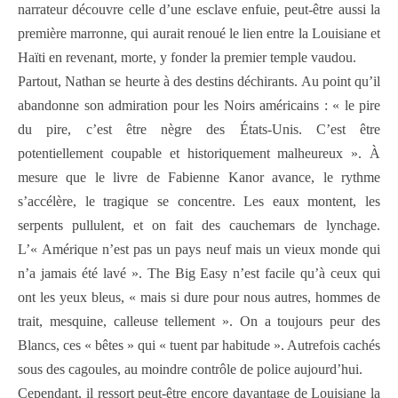
narrateur découvre celle d’une esclave enfuie, peut-être aussi la
première marronne, qui aurait renoué le lien entre la Louisiane et
Haïti en revenant, morte, y fonder la premier temple vaudou.
Partout, Nathan se heurte à des destins déchirants. Au point qu’il
abandonne son admiration pour les Noirs américains : « le pire
du pire, c’est être nègre des États-Unis. C’est être
potentiellement coupable et historiquement malheureux ». À
mesure que le livre de Fabienne Kanor avance, le rythme
s’accélère, le tragique se concentre. Les eaux montent, les
serpents pullulent, et on fait des cauchemars de lynchage.
L’« Amérique n’est pas un pays neuf mais un vieux monde qui
n’a jamais été lavé ». The Big Easy n’est facile qu’à ceux qui
ont les yeux bleus, « mais si dure pour nous autres, hommes de
trait, mesquine, calleuse tellement ». On a toujours peur des
Blancs, ces « bêtes » qui « tuent par habitude ». Autrefois cachés
sous des cagoules, au moindre contrôle de police aujourd’hui.
Cependant, il ressort peut-être encore davantage de Louisiane la