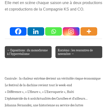
Elle met en scène chaque saison une à deux productions
et coproductions de la Compagnie KS and CO.
← Expositions : du monochrome
Korzémo : les rencontres de
Post navigation
à l’hyperréalisme
novembre →
Canicule : la chaleur extrême devient un véritable risque économique
Le festival de la dachine revient tout le week-end
« Différence », « L’Heure », « L’Escroquerie », Haïti
L’éphéméride du 6 août
Actualités des Caraïbes et d’ailleurs…
Johanna Fernandez, une historienne au service des luttes