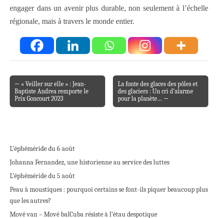
engager dans un avenir plus durable, non seulement à l’échelle
régionale, mais à travers le monde entier.
← « Veiller sur elle » : Jean-
La fonte des glaces des pôles et
Post navigation
Baptiste Andrea remporte le
des glaciers : Un cri d’alarme
Prix Goncourt 2023
pour la planète… →
L’éphéméride du 6 août
Johanna Fernandez, une historienne au service des luttes
L’éphéméride du 5 août
Peau à moustiques : pourquoi certains se font-ils piquer beaucoup plus
que les autres?
Mové van – Mové bal
Cuba résiste à l’étau despotique