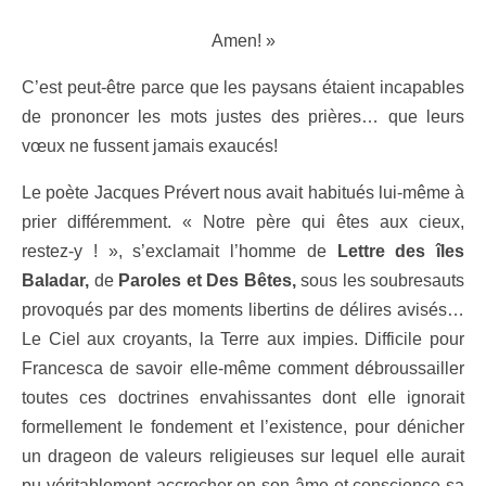
Amen! »
C’est peut-être parce que les paysans étaient incapables
de prononcer les mots justes des prières… que leurs
vœux ne fussent jamais exaucés!
Le poète Jacques Prévert nous avait habitués lui-même à
prier différemment. « Notre père qui êtes aux cieux,
restez-y
! », s’exclamait l’homme de
Lettre des îles
Baladar,
de
Paroles et Des Bêtes,
sous les soubresauts
provoqués par des moments libertins de délires avisés…
Le Ciel aux croyants, la Terre aux impies. Difficile pour
Francesca de savoir elle-même comment débroussailler
toutes ces doctrines envahissantes dont elle ignorait
formellement le fondement et l’existence, pour dénicher
un drageon de valeurs religieuses sur lequel elle aurait
pu véritablement accrocher en son âme et conscience sa