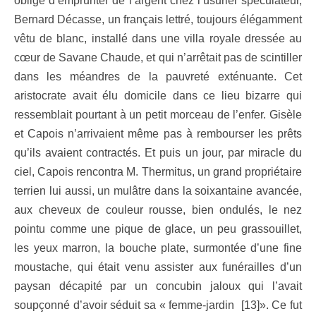
obligé d’emprunter de l’argent chez l’usurier spéculateur,
Bernard Décasse, un français lettré, toujours élégamment
vêtu de blanc, installé dans une villa royale dressée au
cœur de Savane Chaude, et qui n’arrêtait pas de scintiller
dans les méandres de la pauvreté exténuante. Cet
aristocrate avait élu domicile dans ce lieu bizarre qui
ressemblait pourtant à un petit morceau de l’enfer. Gisèle
et Capois n’arrivaient même pas à rembourser les prêts
qu’ils avaient contractés. Et puis un jour, par miracle du
ciel, Capois rencontra M. Thermitus, un grand propriétaire
terrien lui aussi, un mulâtre dans la soixantaine avancée,
aux cheveux de couleur rousse, bien ondulés, le nez
pointu comme une pique de glace, un peu grassouillet,
les yeux marron, la bouche plate, surmontée d’une fine
moustache, qui était venu assister aux funérailles d’un
paysan décapité par un concubin jaloux qui l’avait
soupçonné d’avoir séduit sa « femme-jardin [13]». Ce fut