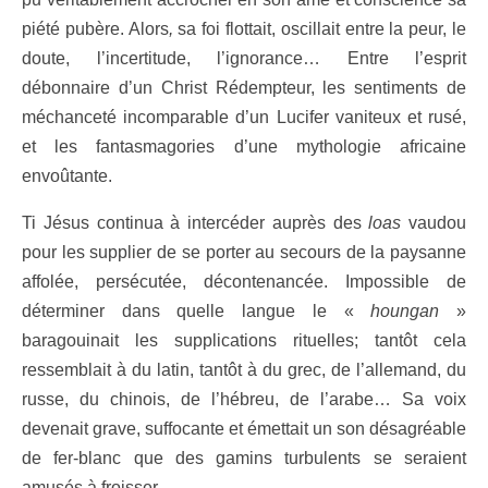
piété pubère. Alors
,
sa foi flottait, oscillait entre la peur, le
doute, l’incertitude, l’ignorance… Entre l’esprit
débonnaire d’un Christ Rédempteur, les sentiments de
méchanceté incomparable d’un Lucifer
vaniteux et rusé,
et les fantasmagories d’une mythologie africaine
envoûtante.
Ti Jésus continua à intercéder auprès des
loas
vaudou
pour les supplier de se porter au secours de la paysanne
affolée, persécutée, décontenancée. Impossible de
déterminer dans quelle langue le «
houngan
»
baragouinait les supplications rituelles; tantôt cela
ressemblait à du latin, tantôt à du grec, de l’allemand, du
russe, du chinois, de l’hébreu, de l’arabe… Sa voix
devenait grave, suffocante et émettait un son désagréable
de fer-blanc que des gamins turbulents se seraient
amusés à froisser…