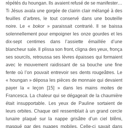
répétés du houngan. Ils avaient refusé de se manifester…
Ti Jésus avala une gorgée de clairin clair mélangé à des
feuilles d’arbres, le tout conservé dans une bouteille
noire. Le «
bokor
» paraissait contrarié. Il se baissa
solennellement pour empoigner les onze gourdes et les
dix-sept centimes dans l’assiette émaillée d’une
blancheur sale. Il plissa son front, cligna des yeux, fronça
ses sourcils, retroussa ses lèvres épaisses qui formaient
avec le mouvement raidissant de sa bouche une fine
fente où l’on pouvait entrevoir ses dents rougeâtres. Le
« houngan » déposa les pièces de monnaie qui devaient
payer la « leçon [15] » dans les mains moites de
Francesca. La chaleur qui se dégageait de la chaumière
était insupportable. Les yeux de Pauline sortaient de
leurs orbites. Chaque œil ressemblait à un grand cercle
lunaire plaqué sur la nappe grisâtre d’un ciel blêmi,
masqué par des nuages mobiles. Celle-ci savait dans