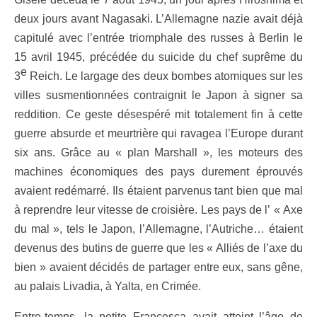
deux jours avant Nagasaki. L’Allemagne nazie
avait déjà
capitulé avec l’entrée triomphale des russes à Berlin le
15 avril 1945,
précédée du suicide du chef suprême du
e
3
Reich. Le largage des deux bombes atomiques
sur les
villes susmentionnées contraignit le Japon à signer sa
reddition. Ce geste désespéré mit totalement fin à cette
guerre absurde et meurtrière qui ravagea l’Europe durant
six ans. Grâce au « plan Marshall », les moteurs des
machines économiques des pays durement éprouvés
avaient redémarré. Ils étaient parvenus tant bien que mal
à reprendre leur vitesse de croisière. Les pays de l’ « Axe
du mal », tels le Japon, l’Allemagne, l’Autriche… étaient
devenus des butins de guerre que les « Alliés de l’axe du
bien » avaient décidés de partager entre eux, sans gêne,
au palais Livadia, à Yalta, en Crimée.
Entre-temps, la petite Francesca avait atteint l’âge de