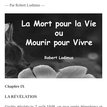
— Par Robert Lodimus —
Chapitre IX
LA RÉVÉLATION
Gisèle décéda le 7 août 1945, un jour après Hiroshima et