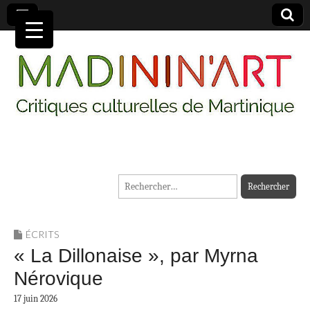
MADININ'ART
Rechercher :
ÉCRITS
« La Dillonaise », par Myrna
Nérovique
17 juin 2026