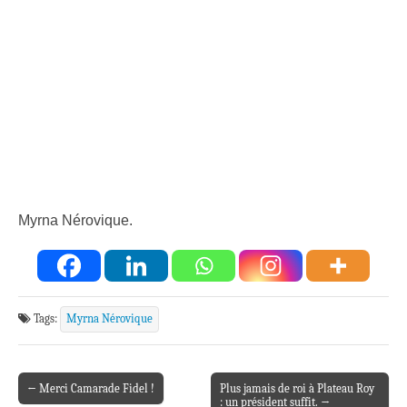
Myrna Nérovique.
Tags:
Myrna Nérovique
← Merci Camarade Fidel !
Plus jamais de roi à Plateau Roy
Post navigation
: un président suffit. →