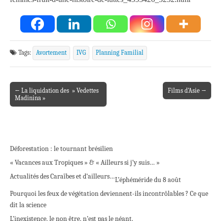
Tags:
Avortement
IVG
Planning Familial
← La liquidation des » Vedettes
Films d’Asie →
Post navigation
Madinina »
Déforestation : le tournant brésilien
« Vacances aux Tropiques » & « Ailleurs si j’y suis… »
Actualités des Caraïbes et d’ailleurs…
L’éphéméride du 8 août
Pourquoi les feux de végétation deviennent-ils incontrôlables ? Ce que
dit la science
L’inexistence, le non être, n’est pas le néant.