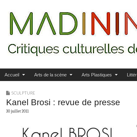
Main menu
Skip to content
MADININ'ART
Accueil
Arts de la scène
Arts Plastiques
Litté
SCULPTURE
Kanel Brosi : revue de presse
30 juillet 2011