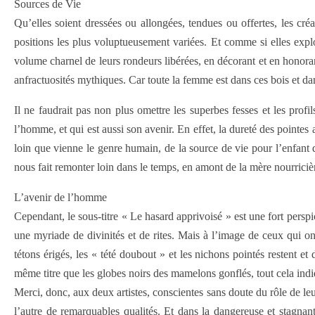
Sources de Vie
Qu’elles soient dressées ou allongées, tendues ou offertes, les cr
positions les plus voluptueusement variées. Et comme si elles exp
volume charnel de leurs rondeurs libérées, en décorant et en honoran
anfractuosités mythiques. Car toute la femme est dans ces bois et dan
Il ne faudrait pas non plus omettre les superbes fesses et les pr
l’homme, et qui est aussi son avenir. En effet, la dureté des pointes
loin que vienne le genre humain, de la source de vie pour l’enfant 
nous fait remonter loin dans le temps, en amont de la mère nourricièr
L’avenir de l’homme
Cependant, le sous-titre « Le hasard apprivoisé » est une fort persp
une myriade de divinités et de rites. Mais à l’image de ceux qui on
tétons érigés, les « tété doubout » et les nichons pointés restent e
même titre que les globes noirs des mamelons gonflés, tout cela indiqu
Merci, donc, aux deux artistes, conscientes sans doute du rôle de le
l’autre de remarquables qualités. Et dans la dangereuse et stagnant