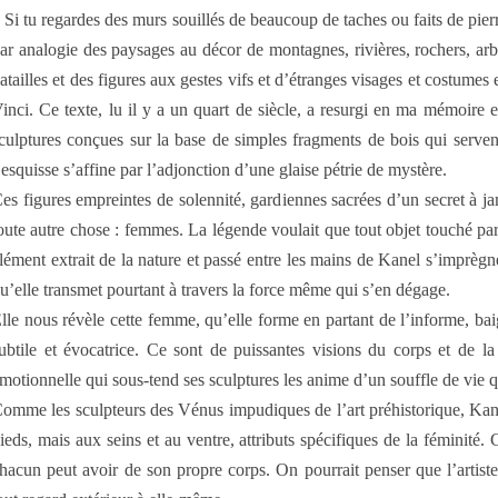
 Si tu regardes des murs souillés de beaucoup de taches ou faits de pier
ar analogie des paysages au décor de montagnes, rivières, rochers, arbre
atailles et des figures aux gestes vifs et d’étranges visages et costumes 
inci. Ce texte, lu il y a un quart de siècle, a resurgi en ma mémoire e
culptures conçues sur la base de simples fragments de bois qui servent 
’esquisse s’affine par l’adjonction d’une glaise pétrie de mystère.
es figures empreintes de solennité, gardiennes sacrées d’un secret à jam
oute autre chose : femmes. La légende voulait que tout objet touché pa
lément extrait de la nature et passé entre les mains de Kanel s’imprèg
u’elle transmet pourtant à travers la force même qui s’en dégage.
lle nous révèle cette femme, qu’elle forme en partant de l’informe, bai
ubtile et évocatrice. Ce sont de puissantes visions du corps et de la s
motionnelle qui sous-tend ses sculptures les anime d’un souffle de vie q
omme les sculpteurs des Vénus impudiques de l’art préhistorique, Kanel
ieds, mais aux seins et au ventre, attributs spécifiques de la féminité.
hacun peut avoir de son propre corps. On pourrait penser que l’artiste