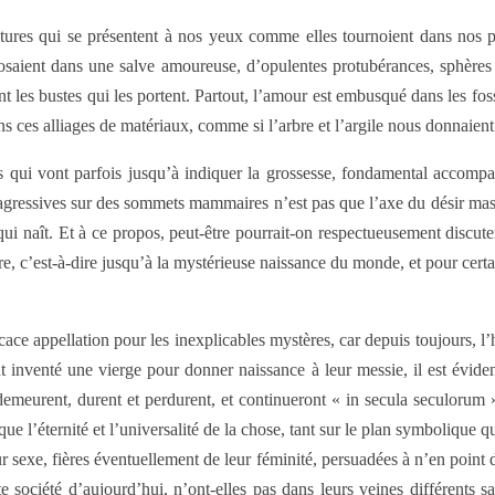
éatures qui se présentent à nos yeux comme elles tournoient dans nos 
losaient dans une salve amoureuse, d’opulentes protubérances, sphères 
t les bustes qui les portent. Partout, l’amour est embusqué dans les foss
s ces alliages de matériaux, comme si l’arbre et l’argile nous donnaient
ofils qui vont parfois jusqu’à indiquer la grossesse, fondamental acco
 agressives sur des sommets mammaires n’est pas que l’axe du désir masculi
qui naît. Et à ce propos, peut-être pourrait-on respectueusement discute
e, c’est-à-dire jusqu’à la mystérieuse naissance du monde, et pour certa
icace appellation pour les inexplicables mystères, car depuis toujours, l
t inventé une vierge pour donner naissance à leur messie, il est éviden
t demeurent, durent et perdurent, et continueront « in secula seculorum »
e l’éternité et l’universalité de la chose, tant sur le plan symbolique qu
ur sexe, fières éventuellement de leur féminité, persuadées à n’en poin
e société d’aujourd’hui, n’ont-elles pas dans leurs veines différents s