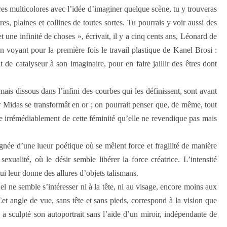
res multicolores avec l’idée d’imaginer quelque scène, tu y trouveras
s, plaines et collines de toutes sortes. Tu pourrais y voir aussi des
et une infinité de choses », écrivait, il y a cinq cents ans, Léonard de
n voyant pour la première fois le travail plastique de Kanel Brosi :
de catalyseur à son imaginaire, pour en faire jaillir des êtres dont
ais dissous dans l’infini des courbes qui les définissent, sont avant
r Midas se transformât en or ; on pourrait penser que, de même, tout
ne irrémédiablement de cette féminité qu’elle ne revendique pas mais
gnée d’une lueur poétique où se mêlent force et fragilité de manière
exualité, où le désir semble libérer la force créatrice. L’intensité
ui leur donne des allures d’objets talismans.
 ne semble s’intéresser ni à la tête, ni au visage, encore moins aux
 Cet angle de vue, sans tête et sans pieds, correspond à la vision que
 a sculpté son autoportrait sans l’aide d’un miroir, indépendante de