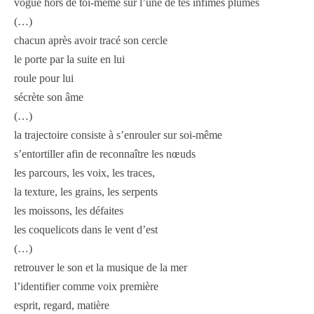
vogue hors de toi-même sur l’une de tes infimes plumes
(…)
chacun après avoir tracé son cercle
le porte par la suite en lui
roule pour lui
sécrète son âme
(…)
la trajectoire consiste à s’enrouler sur soi-même
s’entortiller afin de reconnaître les nœuds
les parcours, les voix, les traces,
la texture, les grains, les serpents
les moissons, les défaites
les coquelicots dans le vent d’est
(…)
retrouver le son et la musique de la mer
l’identifier comme voix première
esprit, regard, matière