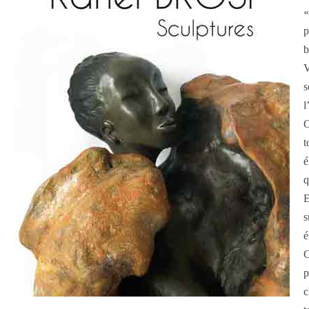
«
p
b
V
s
l
C
t
é
q
E
s
é
C
p
c