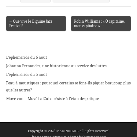
← Que vive le Biguine Jazz
Robin Williams : « Ô capitaine,
Post navigation
Festival!
mon capitaine » →
L’éphéméride du 6 août
Johanna Fernandez, une historienne au service des luttes
L’éphéméride du 5 août
Peau à moustiques : pourquoi certains se font-ils piquer beaucoup plus
que les autres?
Mové van – Mové bal
Cuba résiste à l’étau despotique
Copyright © 2026
MADININ'ART
. All Rights Reserved.