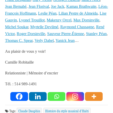
Jean Bernabé
,
Jean Florival
,
Joe Jack
,
Kamau Brathwaite
,
Léon-
François Hoffmann
,
Leslie Péan
,
Lilian Pestre de Almeida
,
Lise
Gauvin
,
Lyonel Trouillot
,
Makenzy Orcel
,
Max Dorsinville
,
Michel Soukar
,
Myrtelle Devilmé
,
Raymond Chassagne
,
René
Victor
,
Roger Dorsinville
,
Sauveur Pierre-Étienne
,
Stanley Péan
,
Thomas C. Spear
,
Verly Dabel
,
Yanick Jean
…
Au plaisir de vous y voir!
Camille Robitaille
Relationniste | Mémoire d’encrier
Tél. : 514 989-1491
Tags:
Claude Dauphin
Histoire du style musical d'Haïti