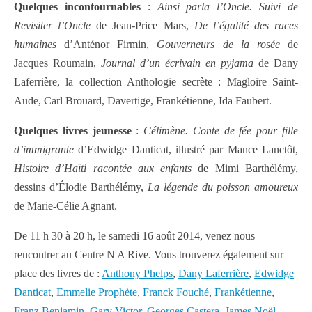
Quelques incontournables
:
Ainsi parla l’Oncle. Suivi de
Revisiter l’Oncle
de Jean-Price Mars,
De l’égalité des races
humaines
d’Anténor Firmin,
Gouverneurs de la rosée
de
Jacques Roumain,
Journal d’un écrivain en pyjama
de Dany
Laferrière, la collection Anthologie secrète : Magloire Saint-
Aude, Carl Brouard, Davertige, Frankétienne, Ida Faubert.
Quelques livres jeunesse
:
Célimène. Conte de fée pour fille
d’immigrante
d’Edwidge Danticat, illustré par Mance Lanctôt,
Histoire d’Haïti racontée aux enfants
de Mimi Barthélémy,
dessins d’Élodie Barthélémy,
La légende du poisson amoureux
de Marie-Célie Agnant.
De 11 h 30 à 20 h, le samedi 16 août 2014, venez nous
rencontrer au Centre N A Rive. Vous trouverez également sur
place des livres de :
Anthony Phelps
,
Dany Laferrière
,
Edwidge
Danticat
,
Emmelie Prophète
,
Franck Fouché
,
Frankétienne
,
Franz Benjamin
,
Gary Victor
,
Georges Castera
,
James Noël
,