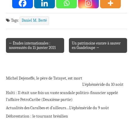
Tags:
Daniel M. Berté
← Études internationales :
Un patrimoine encore à sauver
Post navigation
nouveautés du 15 janvier 2021
en Guadeloupe →
Michel Dejeneffe, le père de Tatayet, est mort
L’éphéméride du 10 août
Haïti : Il était une fois un vaste scandale politico-financier appelé
l’affaire PetroCaribe (Deuxième partie)
Actualités des Caraïbes et d’ailleurs…
L’éphéméride du 9 août
Déforestation : le tournant brésilien