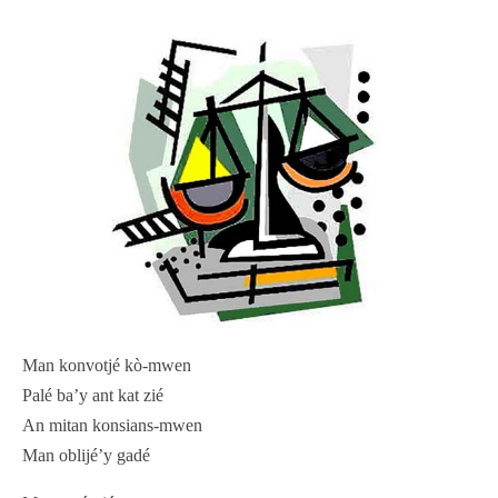
Man konvotjé kò-mwen
Palé ba’y ant kat zié
An mitan konsians-mwen
Man oblijé’y gadé