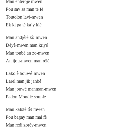
Man entérojé mwen
Pou sav sa man té fè
Toutolon lavi-mwen
Ek ki pa té ka’y klè
Man andjélé kò-mwen
Dèyè-mwen man kriyé
Man tonbé an zo-mwen
An tjou-mwen man rélé
Lakolè bouwé-mwen
Larel man jik janbé
Man jouwé manman-mwen
Padon Mondié souplé
Man kaloté tèt-mwen
Pou bagay man mal fè
Man rédi zorèy-mwen