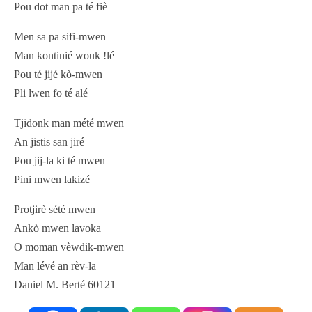
Pou dot man pa té fiè
Men sa pa sifi-mwen
Man kontinié wouk !lé
Pou té jijé kò-mwen
Pli lwen fo té alé
Tjidonk man mété mwen
An jistis san jiré
Pou jij-la ki té mwen
Pini mwen lakizé
Protjirè sété mwen
Ankò mwen lavoka
O moman vèwdik-mwen
Man lévé an rèv-la
Daniel M. Berté 60121