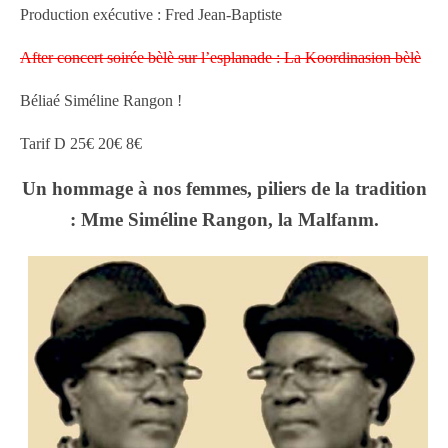
Production exécutive : Fred Jean-Baptiste
After concert soirée bèlè sur l’esplanade : La Koordinasion bèlè
Béliaé Siméline Rangon !
Tarif D 25€ 20€ 8€
Un hommage à nos femmes, piliers de la tradition
: Mme Siméline Rangon, la Malfanm.