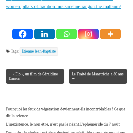
women-pillars-of-tradition-mrs-simeline-rangon-the-malfanm/
Tags:
Étienne Jean-Baptiste
← « Flo », un film de Géraldine
Le Traité de Maastricht a 30 ans
Post navigation
Damon
→
Pourquoi les feux de végétation deviennent-ils incontrôlables ? Ce que
dit la science
L’inexistence, le non être, n’est pas le néant.
L’éphéméride du 7 août
Canicule : la chaleur extrême devient un véritable risque économique