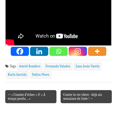
Tags:
Astrid Rondero
Fernanda Valadez
Juan Jesús Varela
Karla Garrido
Yadira Pérez
← « Constat d’échec » & « À
Contre la vie chère : déjà six
Post navigation
temps perdu… »
semaines de lutte ! →