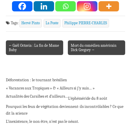
Tags:
Hervé Pinto
La Poste
Philippe PIERRE-CHARLES
← Gaël Octavia : La fin de Mame
Mort du comédien américain
Post navigation
Baby
Dick Gregory →
Déforestation : le tournant brésilien
« Vacances aux Tropiques » & « Ailleurs si j’y suis… »
Actualités des Caraïbes et d’ailleurs…
L’éphéméride du 8 août
Pourquoi les feux de végétation deviennent-ils incontrôlables ? Ce que
dit la science
L’inexistence, le non être, n’est pas le néant.