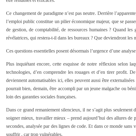
être rentables et efficaces.
Ce changement de paradigme n’est pas neutre. Derrière l’apparente n
l’emploi public constitue un pilier économique majeur, que se passera
de gestion, de comptabilité, de ressources humaines ? Quand les g
révélatrices, qui restera-t-il dans les bureaux ? Que deviendront les 
Ces questions essentielles posent désormais l’urgence d’une analys
Plus inquiétant encore, cette esquisse de notre réflexion selon laq
technologies, d’en comprendre les rouages et d’en tirer profit. De
deviennent automatisables ici, elles peuvent aussi être externalisée
pourrait bien, demain, être accompli par un jeune malgache ou bén
loin des garanties sociales françaises.
Dans ce grand remaniement silencieux, il ne s’agit plus seulement
soigner mieux, travailler mieux – prend aujourd’hui des allures de 
secondes, analysée par des lignes de code. Et dans ce monde sans visag
souffrir , car trop vulnérables.