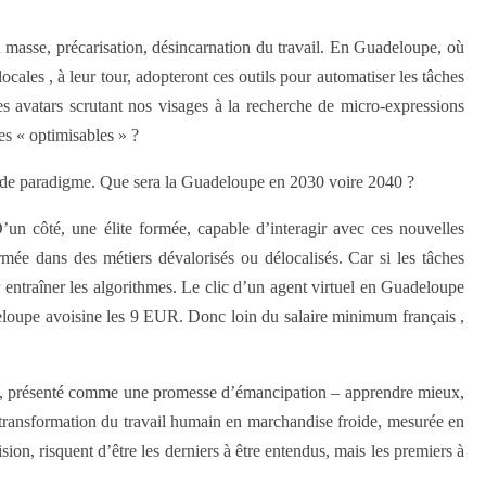
n masse, précarisation, désincarnation du travail. En Guadeloupe, où
cales , à leur tour, adopteront ces outils pour automatiser les tâches
s avatars scrutant nos visages à la recherche de micro-expressions
ées « optimisables » ?
nt de paradigme. Que sera la Guadeloupe en 2030 voire 2040 ?
 D’un côté, une élite formée, capable d’interagir avec ces nouvelles
rmée dans des métiers dévalorisés ou délocalisés. Car si les tâches
r entraîner les algorithmes. Le clic d’un agent virtuel en Guadeloupe
eloupe avoisine les 9 EUR. Donc loin du salaire minimum français ,
rès, présenté comme une promesse d’émancipation – apprendre mieux,
e transformation du travail humain en marchandise froide, mesurée en
sion, risquent d’être les derniers à être entendus, mais les premiers à