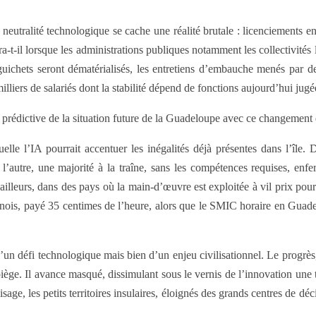
eutralité technologique se cache une réalité brutale : licenciements e
-t-il lorsque les administrations publiques notamment les collectivités lo
uichets seront dématérialisés, les entretiens d’embauche menés par de
milliers de salariés dont la stabilité dépend de fonctions aujourd’hui jug
e prédictive de la situation future de la Guadeloupe avec ce changeme
uelle l’IA pourrait accentuer les inégalités déjà présentes dans l’île.
 l’autre, une majorité à la traîne, sans les compétences requises, enfe
s ailleurs, dans des pays où la main-d’œuvre est exploitée à vil prix pou
inois, payé 35 centimes de l’heure, alors que le SMIC horaire en Guad
 d’un défi technologique mais bien d’un enjeu civilisationnel. Le prog
piège. Il avance masqué, dissimulant sous le vernis de l’innovation un
e, les petits territoires insulaires, éloignés des grands centres de déci