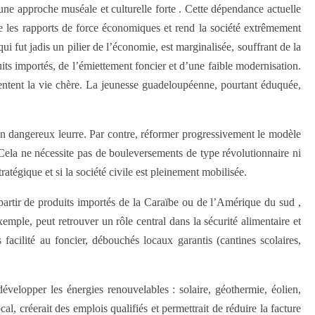
 une approche muséale et culturelle forte . Cette dépendance actuelle
usse les rapports de force économiques et rend la société extrêmement
ui fut jadis un pilier de l’économie, est marginalisée, souffrant de la
uits importés, de l’émiettement foncier et d’une faible modernisation.
mentent la vie chère. La jeunesse guadeloupéenne, pourtant éduquée,
un dangereux leurre. Par contre, réformer progressivement le modèle
la ne nécessite pas de bouleversements de type révolutionnaire ni
tratégique et si la société civile est pleinement mobilisée.
à partir de produits importés de la Caraïbe ou de l’Amérique du sud ,
xemple, peut retrouver un rôle central dans la sécurité alimentaire et
facilité au foncier, débouchés locaux garantis (cantines scolaires,
évelopper les énergies renouvelables : solaire, géothermie, éolien,
, créerait des emplois qualifiés et permettrait de réduire la facture