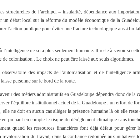
 structurelles de l’archipel – insularité, dépendance aux importations, 
rir un débat local sur la réforme du modèle économique de la Guadelou
rer l’action publique pour éviter une fracture technologique aussi bruta
’intelligence ne sera plus seulement humaine. Il reste à savoir si cette i
de colonisation . Le choix ne peut être laissé aux seuls algorithmes.
rvatoire des impacts de l’automatisation et de l’intelligence artifici
laisse personne sur le bord de la route.
, l’avenir des métiers administratifs en Guadeloupe dépendra donc de la 
er l’équilibre institutionnel actuel de la Guadeloupe , un effort de for
il, elle ne doit en aucun cas alléger la présence humaine là où elle reste
en prenant en compte le risque du dérèglement climatique sans toucher 
mment quand les ressources financières font déjà défaut pour gérer l
revalorisation du travail, dans la confiance redonnée aux initiatives