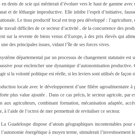
isme en dents de scie qui mériterait d’évoluer vers le haut de gamme avec
nat et de léthargie improductive. Elle inhibe l’esprit d’initiative, fa
ionale. Le tissu productif local est trop peu développé : l’agriculture, q
travail difficiles de ce secteur d’activité , de la concurrence des prod
ent sur la revente de biens venus d’Europe, à des prix élevés qui ali
 une des principales issues, vidant l’île de ses forces vives.
e système départemental par un processus de changement statutaire est 
assive pour enclencher une dynamique d’autonomisation productive. Ce
 si la volonté politique est réelle, si les leviers sont utilisés de façon s
 production locale avec le développement d’une filière agroalimentaire 
 forte plus value ajoutée . Dans ce cas précis, le secteur agricole, par e
ien aux agriculteurs, combinant formation, mécanisation adaptée, accès 
 à l’aide de l’octroi de mer permettrait de revitaliser ce secteur.
al. La Guadeloupe dispose d’atouts géographiques incontestables pour d
l’autonomie énergétique à moyen terme, stimulerait l’investissement local