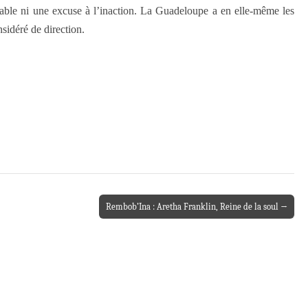
éalable ni une excuse à l’inaction. La Guadeloupe a en elle-même les
sidéré de direction.
Rembob’Ina : Aretha Franklin, Reine de la soul →