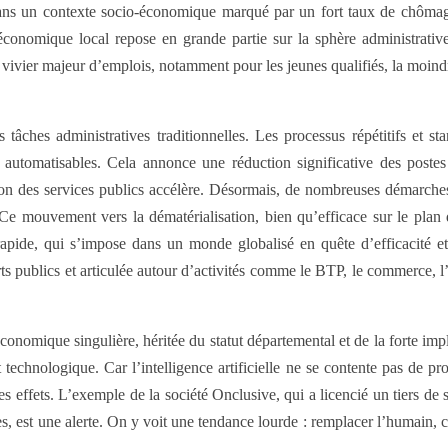
rit dans un contexte socio-économique marqué par un fort taux de chôm
 économique local repose en grande partie sur la sphère administrative
n vivier majeur d’emplois, notamment pour les jeunes qualifiés, la moindr
ches administratives traditionnelles. Les processus répétitifs et stan
 automatisables. Cela annonce une réduction significative des postes d
tion des services publics accélère. Désormais, de nombreuses démarches –
e mouvement vers la dématérialisation, bien qu’efficace sur le plan de
apide, qui s’impose dans un monde globalisé en quête d’efficacité et d
 publics et articulée autour d’activités comme le BTP, le commerce, l’
conomique singulière, héritée du statut départemental et de la forte imp
technologique. Car l’intelligence artificielle ne se contente pas de prop
les effets. L’exemple de la société Onclusive, qui a licencié un tiers de
, est une alerte. On y voit une tendance lourde : remplacer l’humain, c