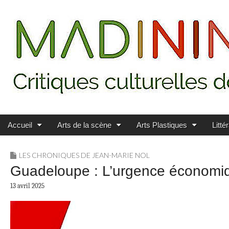
Main menu
Skip to content
MADININ'ART
Accueil
Arts de la scène
Arts Plastiques
Litté
LES CHRONIQUES DE JEAN-MARIE NOL
Guadeloupe : L’urgence économiqu
13 avril 2025