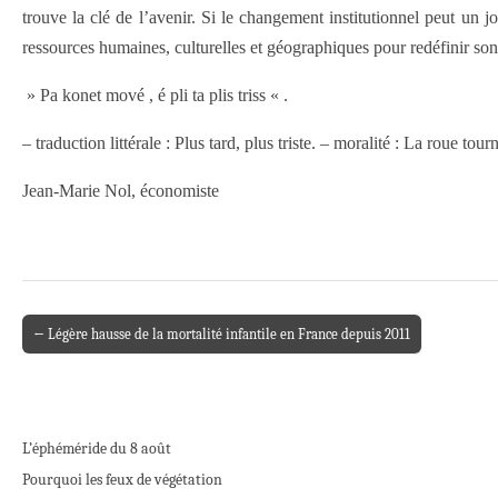
trouve la clé de l’avenir. Si le changement institutionnel peut un 
ressources humaines, culturelles et géographiques pour redéfinir so
» Pa konet mové , é pli ta plis triss « .
– traduction littérale : Plus tard, plus triste. – moralité : La roue tourn
Jean-Marie Nol, économiste
← Légère hausse de la mortalité infantile en France depuis 2011
Post navigation
L’éphéméride du 8 août
Pourquoi les feux de végétation