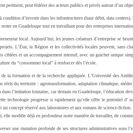
t pertinent, peut fédérer des acteurs publics et privés autour d’un object
ondition d’investir dans les infrastructures (haut débit, data centers), 
e rester en Guadeloupe tout en travaillant pour des entreprises internat
eneuriat local. Aujourd’hui, les jeunes créateurs d’entreprise se heurte
ojets. L’État, la Région et les collectivités locales peuvent, sans ch
ons ciblées et un accompagnement intensif, avec un guichet unique simpl
 culture du “consommer local” à renforcer dès l’école.
de la formation et de la recherche appliquée. L’Université des Antilles
réels du territoire : agrotransformation, adaptation climatique, médeci
 dans l’imitation lointaine, car demain en Guadeloupe, l’éducation devra
technologie progresse si rapidement qu’elle offre le potentiel d’ aut
i un concept réservé aux laboratoires et aux romans de science-fiction. El
it, elle modifie déjà en profondeur notre manière de travailler, de comm
traverser une mutation profonde de ses structures administratives sous l’