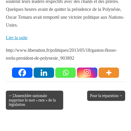
soutenir leurs leaders respectifs avec des chants et des prières.
Quelques heures avant de quitter la présidence de la Polynésie,
Oscar Temaru avait remporté une victoire politique aux Nations-
Unies.
Lire la suite
http://www.liberation.fr/politiques/2013/05/18/gaston-flosse-
reelu-president-de-polynesie_903892
← L’Assemblée nationale
Pour la réparation →
Post navigation
supprime le mot « race » de la
législation