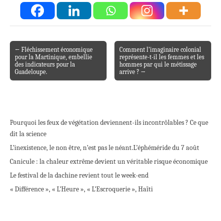
← Fléchissement économique
Comment l’imaginaire colonial
Post navigation
pour la Martinique, embellie
représente-t-il les femmes et les
des indicateurs pour la
hommes par qui le métissage
Guadeloupe.
arrive ? →
Pourquoi les feux de végétation deviennent-ils incontrôlables ? Ce que
dit la science
L’inexistence, le non être, n’est pas le néant.
L’éphéméride du 7 août
Canicule : la chaleur extrême devient un véritable risque économique
Le festival de la dachine revient tout le week-end
« Différence », « L’Heure », « L’Escroquerie », Haïti