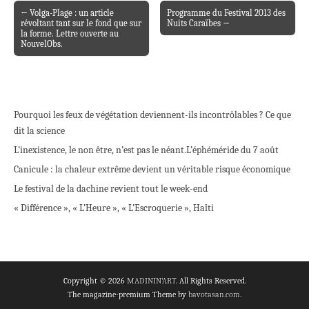
← Volga-Plage : un article
Programme du Festival 2013 des
Post navigation
révoltant tant sur le fond que sur
Nuits Caraïbes →
la forme. Lettre ouverte au
NouvelObs.
Pourquoi les feux de végétation deviennent-ils incontrôlables ? Ce que
dit la science
L’inexistence, le non être, n’est pas le néant.
L’éphéméride du 7 août
Canicule : la chaleur extrême devient un véritable risque économique
Le festival de la dachine revient tout le week-end
« Différence », « L’Heure », « L’Escroquerie », Haïti
Copyright © 2026
MADININ'ART
. All Rights Reserved.
The magazine-premium Theme by
bavotasan.com
.