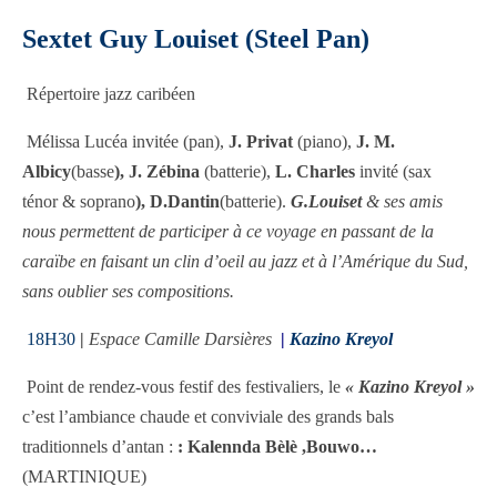
Sextet Guy Louiset (Steel Pan)
Répertoire jazz caribéen
Mélissa Lucéa invitée (pan),
J. Privat
(piano),
J. M.
Albicy
(basse
), J. Zébina
(batterie),
L. Charles
invité (sax
ténor & soprano
), D.Dantin
(batterie).
G.Louiset
& ses amis
nous permettent de participer à ce voyage en passant de la
caraïbe en faisant un clin d’oeil au jazz et à l’Amérique du Sud,
sans oublier ses compositions.
18H30
|
Espace Camille Darsières
|
Kazino Kreyol
Point de rendez-vous festif des festivaliers, le
« Kazino Kreyol »
c’est l’ambiance chaude et conviviale des grands bals
traditionnels d’antan :
: Kalennda Bèlè ,Bouwo…
(MARTINIQUE)