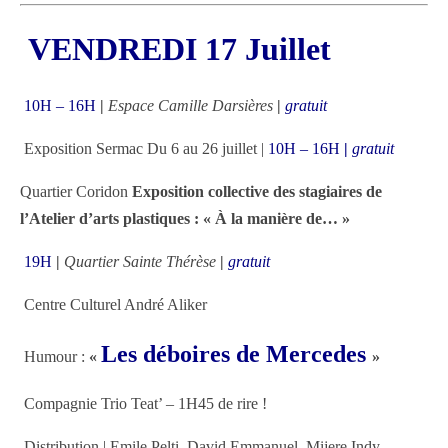
VENDREDI 17 Juillet
10H – 16H
|
Espace Camille Darsières
|
gratuit
Exposition Sermac Du 6 au 26 juillet |
10H – 16H
|
gratuit
Quartier Coridon
Exposition collective des stagiaires de
l’Atelier d’arts plastiques : « À la manière de… »
19H
|
Quartier Sainte Thérèse
|
gratuit
Centre Culturel André Aliker
Les déboires de Mercedes
Humour :
«
»
Compagnie Trio Teat’ – 1H45 de rire !
Distribution | Emile Pelti, David Emmanuel, Mijere Indy