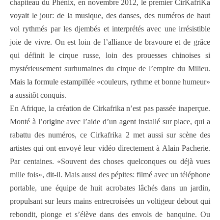
chapiteau du Phénix, en novembre 2012, le premier CirKafriKa
voyait le jour: de la musique, des danses, des numéros de haut
vol rythmés par les djembés et interprétés avec une irrésistible
joie de vivre. On est loin de l’alliance de bravoure et de grâce
qui définit le cirque russe, loin des prouesses chinoises si
mystérieusement surhumaines du cirque de l’empire du Milieu.
Mais la formule estampillée «couleurs, rythme et bonne humeur»
a aussitôt conquis.
En Afrique, la création de Cirkafrika n’est pas passée inaperçue.
Monté à l’origine avec l’aide d’un agent installé sur place, qui a
rabattu des numéros, ce Cirkafrika 2 met aussi sur scène des
artistes qui ont envoyé leur vidéo directement à Alain Pacherie.
Par centaines. «Souvent des choses quelconques ou déjà vues
mille fois», dit-il. Mais aussi des pépites: filmé avec un téléphone
portable, une équipe de huit acrobates lâchés dans un jardin,
propulsant sur leurs mains entrecroisées un voltigeur debout qui
rebondit, plonge et s’élève dans des envols de banquine. Ou