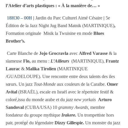
l’Atelier d’arts plastiques : « À la manière de… »
18H30 – 00H
|
Jardin du Parc Culturel Aimé Césaire
|
5e
Édition de la Jazz Night
Jug Band Matnik (MARTINIQUE)
,
Formation originale Misik la Twuisine en mode
Blues
Brother’s.
Carte Blanche de
Jojo Grocravla
avec
Alfred Varasse
& la
slameuse
Flo,
au menu :
L’Ailleurs
(MARTINIQUE),
Frantz
Laurac
&
Malika Tirolien
(MARTINIQUE
/GUADELOUPE). Une rencontre entre deux talents des iles
sœurs. Un jazz
Tout-Monde
aux couleurs de la Caraïbe.
Omer
Avital
(ISRAËL), escale en Israël avec le répertoire festif &
coloré,issu du monde arabe et du
jazz new yorkais
Arturo
Sandoval
(CUBA/USA) 10
grammy Awards,
membre
fondateur du groupe mythique
Irakere.
Un trompettiste hors
pair, protégé du légendaire
Dizzy Gillespie.
Un monstre du jazz