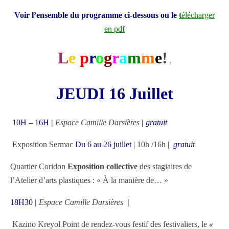
Voir l’ensemble du programme ci-dessous ou le
t
élécharger
en pdf
L
e
p
r
o
g
r
a
m
m
e
!
.
JEUDI 16 Juillet
10H – 16H
|
Espace Camille Darsières
|
gratuit
Exposition Sermac
Du 6 au 26 juillet
| 10h /16h |
gratuit
Quartier Coridon
Exposition collective
des stagiaires de
l’Atelier d’arts plastiques : « À la manière de… »
18H30
|
Espace Camille Darsières
|
Kazino Kreyol Point de rendez-vous festif des festivaliers, le
«