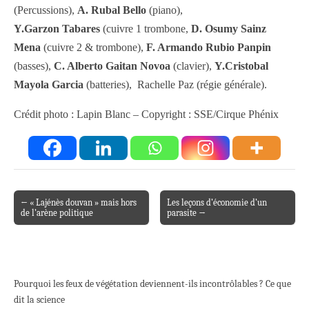
(Percussions),
A. Rubal Bello
(piano),
Y.Garzon Tabares
(cuivre 1 trombone,
D. Osumy Sainz
Mena
(cuivre 2 & trombone),
F. Armando Rubio Panpin
(basses),
C. Alberto Gaitan Novoa
(clavier),
Y.Cristobal
Mayola Garcia
(batteries),
Rachelle Paz (régie générale).
Crédit photo : Lapin Blanc – Copyright : SSE/Cirque Phénix
← « Lajénès douvan » mais hors
Les leçons d’économie d’un
Post navigation
de l’arène politique
parasite →
Pourquoi les feux de végétation deviennent-ils incontrôlables ? Ce que
dit la science