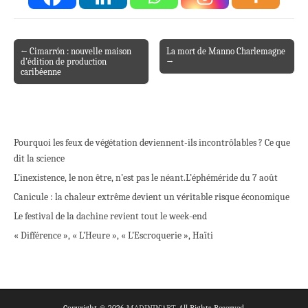
← Cimarrón : nouvelle maison
La mort de Manno Charlemagne
Post navigation
d’édition de production
→
caribéenne
Pourquoi les feux de végétation deviennent-ils incontrôlables ? Ce que
dit la science
L’inexistence, le non être, n’est pas le néant.
L’éphéméride du 7 août
Canicule : la chaleur extrême devient un véritable risque économique
Le festival de la dachine revient tout le week-end
« Différence », « L’Heure », « L’Escroquerie », Haïti