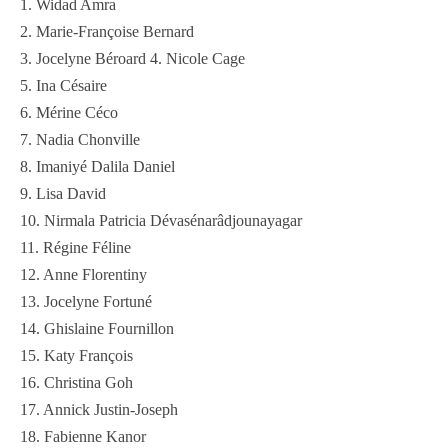
1. Widad Amra
2. Marie-Françoise Bernard
3. Jocelyne Béroard 4. Nicole Cage
5. Ina Césaire
6. Mérine Céco
7. Nadia Chonville
8. Imaniyé Dalila Daniel
9. Lisa David
10. Nirmala Patricia Dévasénarâdjounayagar
11. Régine Féline
12. Anne Florentiny
13. Jocelyne Fortuné
14. Ghislaine Fournillon
15. Katy François
16. Christina Goh
17. Annick Justin-Joseph
18. Fabienne Kanor