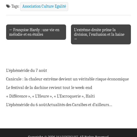
Tags:
Association Culture Egalité
← Françoise Hardy : une vie en
L’extrême-droite prône la
Post navigation
mélodie et en étoiles
division, l’exclusion et la haine
→
L’éphéméride du 7 août
Canicule : la chaleur extrême devient un véritable risque économique
Le festival de la dachine revient tout le week-end
« Différence », « L’Heure », « L’Escroquerie », Haïti
L’éphéméride du 6 août
Actualités des Caraïbes et d’ailleurs…