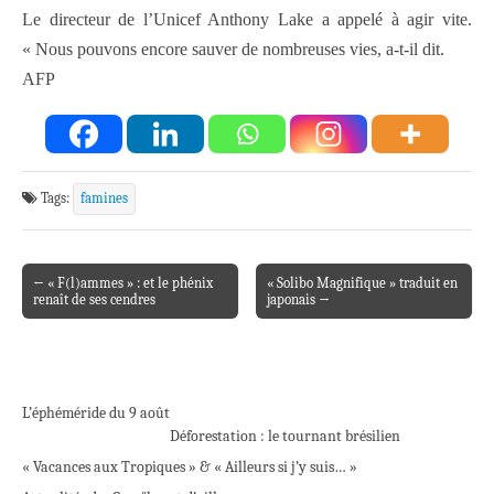
Le directeur de l’Unicef Anthony Lake a appelé à agir vite.
« Nous pouvons encore sauver de nombreuses vies, a-t-il dit.
AFP
Tags:
famines
← « F(l)ammes » : et le phénix
« Solibo Magnifique » traduit en
Post navigation
renaît de ses cendres
japonais →
L’éphéméride du 9 août
Déforestation : le tournant brésilien
« Vacances aux Tropiques » & « Ailleurs si j’y suis… »