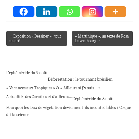
← Exposition « Dessiner » : tout
« Martinique », un texte de Rosa
Post navigation
un art!
Luxembourg →
L’éphéméride du 9 août
Déforestation : le tournant brésilien
« Vacances aux Tropiques » & « Ailleurs si j’y suis… »
Actualités des Caraïbes et d’ailleurs…
L’éphéméride du 8 août
Pourquoi les feux de végétation deviennent-ils incontrôlables ? Ce que
dit la science