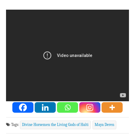
Tags:
Divine Horsemen the Living Gods of Haïti
Maya Deren