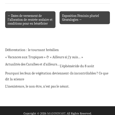
← Dates de versement de
Exposition Féminin pluriel
Post navigation
l’allocation de rentrée scolaire et
Généalogies →
conditions pour en bénéficier
Déforestation : le tournant brésilien
« Vacances aux Tropiques » & « Ailleurs si j’y suis… »
Actualités des Caraïbes et d’ailleurs…
L’éphéméride du 8 août
Pourquoi les feux de végétation deviennent-ils incontrôlables ? Ce que
dit la science
L’inexistence, le non être, n’est pas le néant.
Copyright © 2026
MADININ'ART
. All Rights Reserved.