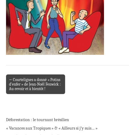
← Courtelignes a donné « Potins
Post navigation
d’enfer » de Jean-Noël Fenwick :
Au-revoir et à bientôt !
Déforestation : le tournant brésilien
« Vacances aux Tropiques » & « Ailleurs si j’y suis… »