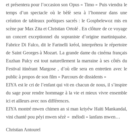
et présentera pour l’occasion son Opus « Timo » Puis viendra le
temps d’un spectacle où le bèlè sera à l’honneur dans une
création de tableaux poétiques sacrés : le Gospbelewoz mis en
scène par Max Zita et Christian Ortolé . En clôture de ce voyage
un concert exceptionnel du sopraniste d’origine martiniquaise.
Fabrice Di Falco, dit le Farinelli kréol, interprétera le répertoire
de Saint Georges à Mozart. La grande dame du cinéma français
Euzhan Palcy est tout naturellement la marraine à ses côtés du
Festival itinérant Margose , d’où elle sera en entretien avec le
public à propos de son film « Parcours de dissidents »
EIYA est le cri de l’enfant qui vit en chacun de nous, il s’inspire
du sage pour rendre hommage à la vie et mieux vivre ensemble
ici et ailleurs avec nos différences.
EIYA montré mwen chimen an si man kriyéw Haïti Mankandal,
vini chanté pou péyi mwen sézè « mélodi » lanfans mwen…
Christian Antourel