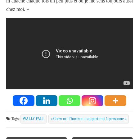
m’attache chaque fois un peu plus et où je me sens toujours aussi
chez moi. »
Tags:
WALLY FALL
« Ceew mi l'horizon n'appartient à personne »