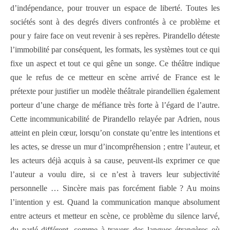
d’indépendance, pour trouver un espace de liberté. Toutes les
sociétés sont à des degrés divers confrontés à ce problème et
pour y faire face on veut revenir à ses repères. Pirandello déteste
l’immobilité par conséquent, les formats, les systèmes tout ce qui
fixe un aspect et tout ce qui gêne un songe. Ce théâtre indique
que le refus de ce metteur en scène arrivé de France est le
prétexte pour justifier un modèle théâtrale pirandellien également
porteur d’une charge de méfiance très forte à l’égard de l’autre.
Cette incommunicabilité de Pirandello relayée par Adrien, nous
atteint en plein cœur, lorsqu’on constate qu’entre les intentions et
les actes, se dresse un mur d’incompréhension ; entre l’auteur, et
les acteurs déjà acquis à sa cause, peuvent-ils exprimer ce que
l’auteur a voulu dire, si ce n’est à travers leur subjectivité
personnelle … Sincère mais pas forcément fiable ? Au moins
l’intention y est. Quand la communication manque absolument
entre acteurs et metteur en scène, ce problème du silence larvé,
du parlé différent, comme à travers des langues étrangères où