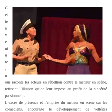
C
et
te
a
v
e
nt
u
re
,
n
ous raconte les acteurs en rébellion contre le metteur en scène,
refusant l’illusion qu’on leur impose au profit de la sincérité
passionnelle.
L’excès de présence et l’emprise du metteur en scène sur les
comédiens, encourage le développement de velléités