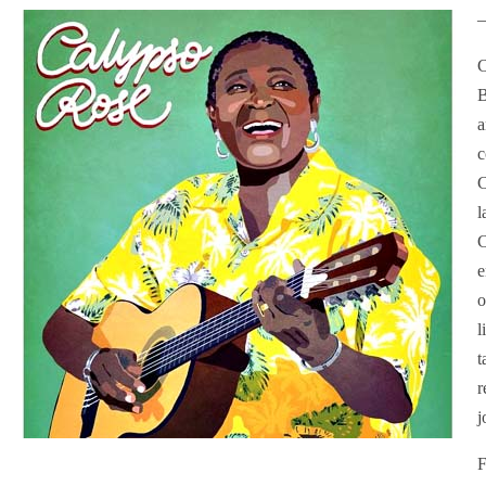
—
C
B
a
c
C
l
C
e
o
l
t
r
j
F