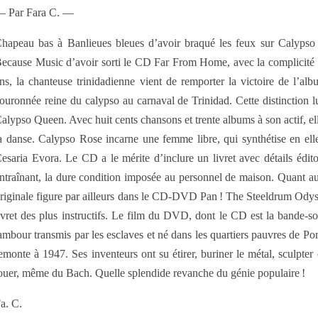
 Par Fara C. —
hapeau bas à Banlieues bleues d’avoir braqué les feux sur Calypso 
ecause Music d’avoir sorti le CD Far From Home, avec la complicité 
ns, la chanteuse trinidadienne vient de remporter la victoire de l’al
ouronnée reine du calypso au carnaval de Trinidad. Cette distinction l
alypso Queen. Avec huit cents chansons et trente albums à son actif, el
a danse. Calypso Rose incarne une femme libre, qui synthétise en ell
esaria Evora. Le CD a le mérite d’inclure un livret avec détails édi
ntraînant, la dure condition imposée au personnel de maison. Quant au t
riginale figure par ailleurs dans le CD-DVD Pan ! The Steeldrum Odyss
ivret des plus instructifs. Le film du DVD, dont le CD est la bande-so
ambour transmis par les esclaves et né dans les quartiers pauvres de Por
emonte à 1947. Ses inventeurs ont su étirer, buriner le métal, sculpte
ouer, même du Bach. Quelle splendide revanche du génie populaire !
a. C.