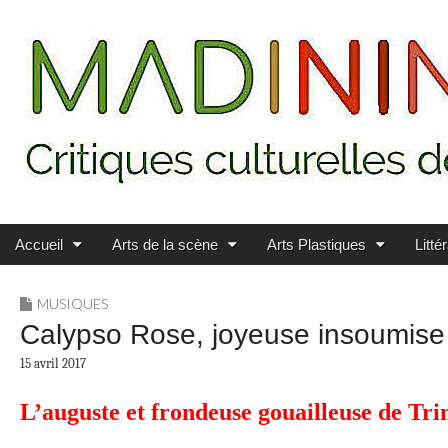
Main menu
Skip to content
MADININ'ART
Accueil
Arts de la scène
Arts Plastiques
Litté
MUSIQUES
Calypso Rose, joyeuse insoumise
15 avril 2017
L’auguste et frondeuse gouailleuse de Tri