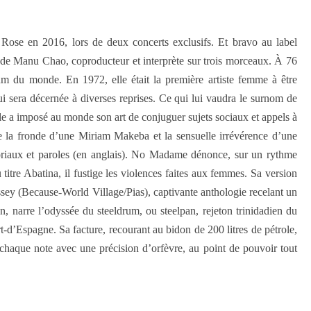
Rose en 2016, lors de deux concerts exclusifs. Et bravo au label
de Manu Chao, coproducteur et interprète sur trois morceaux. À 76
bum du monde. En 1972, elle était la première artiste femme à être
ui sera décernée à diverses reprises. Ce qui lui vaudra le surnom de
le a imposé au monde son art de conjuguer sujets sociaux et appels à
e la fronde d’une Miriam Makeba et la sensuelle irrévérence d’une
toriaux et paroles (en anglais). No Madame dénonce, sur un rythme
itre Abatina, il fustige les violences faites aux femmes. Sa version
ey (Because-World Village/Pias), captivante anthologie recelant un
n, narre l’odyssée du steeldrum, ou steelpan, rejeton trinidadien du
t-d’Espagne. Sa facture, recourant au bidon de 200 litres de pétrole,
r chaque note avec une précision d’orfèvre, au point de pouvoir tout