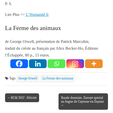
P. S.
Lire Plus =>
L’Humanité.fr
La Ferme des animaux
de George Orwell, présentation de Patrick Marcolini,
traduit du créole au français par Alice Becker-Ho, Éditions
l’Échappée, 80 p., 15 euros.
Tags:
George Orwell
La Ferme des animaux
← RCM 2017 : Félicité
Bande dessinée. Envoyé spécial
Post navigation
au bagne de Cayenne en Guyane
→