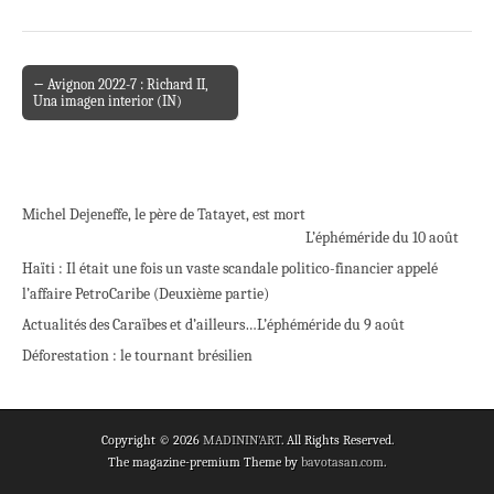
← Avignon 2022-7 : Richard II,
Post navigation
Una imagen interior (IN)
Michel Dejeneffe, le père de Tatayet, est mort
L’éphéméride du 10 août
Haïti : Il était une fois un vaste scandale politico-financier appelé
l’affaire PetroCaribe (Deuxième partie)
Actualités des Caraïbes et d’ailleurs…
L’éphéméride du 9 août
Déforestation : le tournant brésilien
Copyright © 2026
MADININ'ART
. All Rights Reserved.
The magazine-premium Theme by
bavotasan.com
.