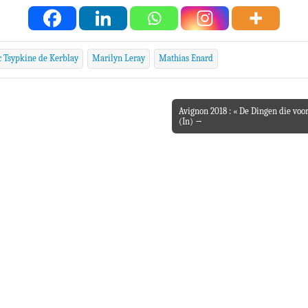
 Tsypkine de Kerblay
Marilyn Leray
Mathias Enard
Avignon 2018 : « De Dingen die voor
(In) →