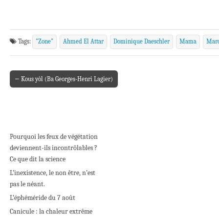
Tags:
"Zone"
Ahmed El Attar
Dominique Daeschler
Mama
Marc
← Kous yòl (Ba Georges-Henri Lagier)
Post navigation
Pourquoi les feux de végétation
deviennent-ils incontrôlables ?
Ce que dit la science
L’inexistence, le non être, n’est
pas le néant.
L’éphéméride du 7 août
Canicule : la chaleur extrême