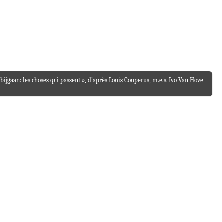
bijgaan: les choses qui passent », d’après Louis Couperus, m.e.s. Ivo Van Hove