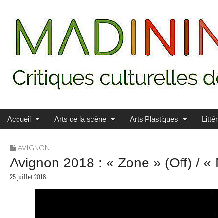
Main menu
Skip to content
MADININ'ART
Accueil
Arts de la scène
Arts Plastiques
Litté
AVIGNON
Avignon 2018 : « Zone » (Off) / «
25 juillet 2018