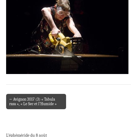
← Avignon 2017 (3) « Tabula
Post navigation
rasa », « Le Sec et l’Humide »
L’éphéméride du 8 août