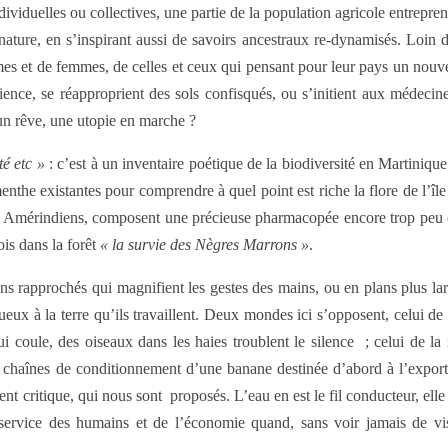
viduelles ou collectives, une partie de la population agricole entrepre
a nature, en s’inspirant aussi de savoirs ancestraux re-dynamisés. Loin 
ommes et de femmes, de celles et ceux qui pensant pour leur pays un nouv
lience, se réapproprient des sols confisqués, ou s’initient aux médecin
 un rêve, une utopie en marche ?
é etc »
: c’est à un inventaire poétique de la biodiversité en Martinique
 menthe existantes pour comprendre à quel point est riche la flore de l’îl
es Amérindiens, composent une précieuse pharmacopée encore trop peu co
ois dans la forêt
« la survie des Nègres Marrons »
.
s rapprochés qui magnifient les gestes des mains, ou en plans plus large
eux à la terre qu’ils travaillent. Deux mondes ici s’opposent, celui de
ui coule, des oiseaux dans les haies troublent le silence ; celui de la
es chaînes de conditionnement d’une banane destinée d’abord à l’exporta
t critique, qui nous sont proposés. L’eau en est le fil conducteur, elle r
 au service des humains et de l’économie quand, sans voir jamais de 