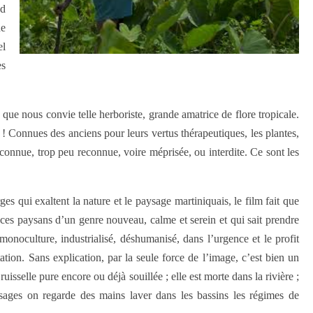
nd
de
el
es
 que nous convie telle herboriste, grande amatrice de flore tropicale.
e ! Connues des anciens pour leurs vertus thérapeutiques, les plantes,
nnue, trop peu reconnue, voire méprisée, ou interdite. Ce sont les
s qui exaltent la nature et le paysage martiniquais, le film fait que
 ces paysans d’un genre nouveau, calme et serein et qui sait prendre
 monoculture, industrialisé, déshumanisé, dans l’urgence et le profit
tion. Sans explication, par la seule force de l’image, c’est bien un
uisselle pure encore ou déjà souillée ; elle est morte dans la rivière ;
visages on regarde des mains laver dans les bassins les régimes de