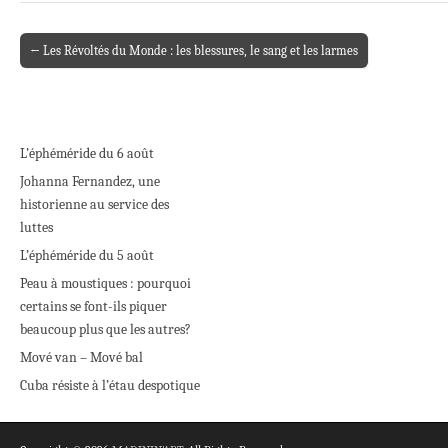
← Les Révoltés du Monde : les blessures, le sang et les larmes
Post navigation
L’éphéméride du 6 août
Johanna Fernandez, une
historienne au service des
luttes
L’éphéméride du 5 août
Peau à moustiques : pourquoi
certains se font-ils piquer
beaucoup plus que les autres?
Mové van – Mové bal
Cuba résiste à l’étau despotique