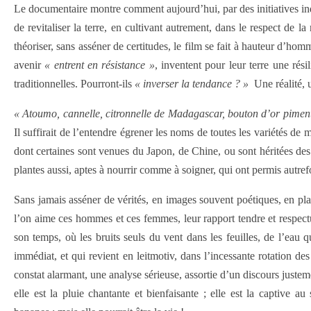
Le documentaire montre comment aujourd’hui, par des initiatives indi
de revitaliser la terre, en cultivant autrement, dans le respect de l
théoriser, sans asséner de certitudes, le film se fait à hauteur d’h
avenir
« entrent en résistance »
, inventent pour leur terre une rési
traditionnelles. Pourront-ils
« inverser la tendance ? »
Une réalité,
« Atoumo, cannelle, citronnelle de Madagascar, bouton d’or piment
Il suffirait de l’entendre égrener les noms de toutes les variétés de
dont certaines sont venues du Japon, de Chine, ou sont héritées d
plantes aussi, aptes à nourrir comme à soigner, qui ont permis autref
Sans jamais asséner de vérités, en images souvent poétiques, en plan
l’on aime ces hommes et ces femmes, leur rapport tendre et respectu
son temps, où les bruits seuls du vent dans les feuilles, de l’eau q
immédiat, et qui revient en leitmotiv, dans l’incessante rotation d
constat alarmant, une analyse sérieuse, assortie d’un discours justemen
elle est la pluie chantante et bienfaisante ; elle est la captive