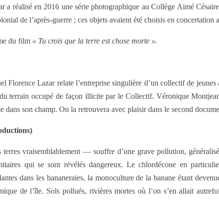
ar a réalisé en 2016 une série photographique au Collège Aimé Césaire, 
onial de l’après-guerre ; ces objets avaient été choisis en concertation 
yme du film
« Tu crois que la terre est chose morte ».
uel Florence Lazar relate l’entreprise singulière d’un collectif de jeun
 du terrain occupé de façon illicite par le Collectif. Véronique Montjea
colte dans son champ. On la retrouvera avec plaisir dans le second docume
roductions)
terres vraisemblablement — souffre d’une grave pollution, généralis
nitaires qui se sont révélés dangereux. Le chlordécone en particulie
s plantes dans les bananeraies, la monoculture de la banane étant devenu
ique de l’île. Sols pollués, rivières mortes où l’on s’en allait autrefo