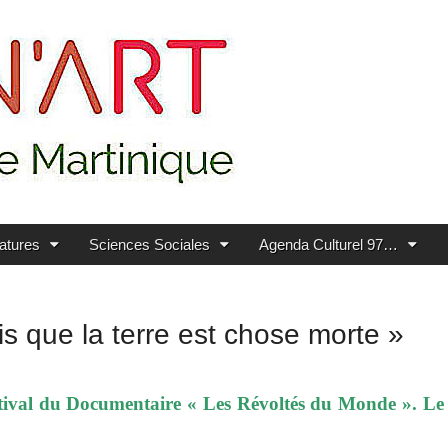
ratures
Sciences Sociales
Agenda Culturel 97…
s que la terre est chose morte »
estival du Documentaire « Les Révoltés du Monde ». Le