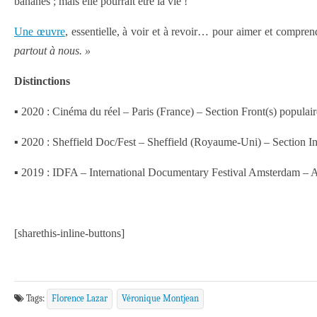
bananes ;
mais
elle pourrait être la vie !
Une œuvre
, essentielle, à voir et à revoir… pour aimer et compren
partout à nous. »
Distinctions
▪ 2020 : Cinéma du réel – Paris (France) – Section Front(s) populair
▪ 2020 : Sheffield Doc/Fest – Sheffield (Royaume-Uni) – Section I
▪ 2019 : IDFA – International Documentary Festival Amsterdam –
[sharethis-inline-buttons]
Tags:
Florence Lazar
Véronique Montjean