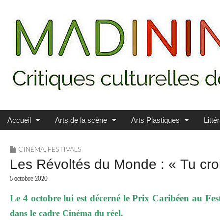
Main menu
Skip to content
MADININ'ART
Accueil
Arts de la scène
Arts Plastiques
Litté
CINÉMA
,
FESTIVALS
Les Révoltés du Monde : « Tu croi
5 octobre 2020
Le 4 octobre lui est décerné le Prix Caribéen au F
dans le cadre Cinéma du réel.