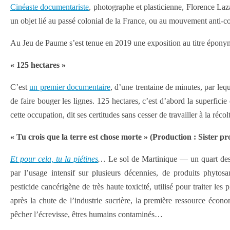
Cinéaste documentariste
, photographe et plasticienne, Florence Laz
un objet lié au passé colonial de la France, ou au mouvement anti-col
Au Jeu de Paume s’est tenue en 2019 une exposition au titre épon
« 125 hectares »
C’est
un premier documentaire
, d’une trentaine de minutes, par leq
de faire bouger les lignes. 125 hectares, c’est d’abord la superficie
cette occupation, dit ses certitudes sans cesser de travailler à la ré
« Tu crois que la terre est chose morte » (Production : Sister p
Et pour cela, tu la piétines
…
Le sol de Martinique — un quart des 
par l’usage intensif sur plusieurs décennies, de produits phytosa
pesticide cancérigène de très haute toxicité, utilisé pour traiter le
après la chute de l’industrie sucrière, la première ressource économ
pêcher l’écrevisse, êtres humains contaminés…