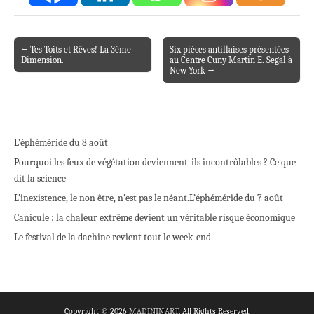
← Tes Toits et Rêves! La 3ème
Six pièces antillaises présentées
Post navigation
Dimension.
au Centre Cuny Martin E. Segal à
New-York →
L’éphéméride du 8 août
Pourquoi les feux de végétation deviennent-ils incontrôlables ? Ce que
dit la science
L’inexistence, le non être, n’est pas le néant.
L’éphéméride du 7 août
Canicule : la chaleur extrême devient un véritable risque économique
Le festival de la dachine revient tout le week-end
Copyright © 2026
MADININ'ART
. All Rights Reserved.