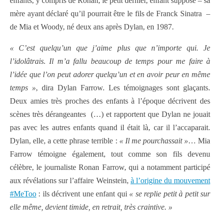
enfants, y compris de Ronan, le petit dernier, enfant supposé – sa
mère ayant déclaré qu’il pourrait être le fils de Franck Sinatra –
de Mia et Woody, né deux ans après Dylan, en 1987.
« C’est quelqu’un que j’aime plus que n’importe qui. Je
l’idolâtrais. Il m’a fallu beaucoup de temps pour me faire à
l’idée que l’on peut adorer quelqu’un et en avoir peur en même
temps »
, dira Dylan Farrow. Les témoignages sont glaçants.
Deux amies très proches des enfants à l’époque décrivent des
scènes très dérangeantes (…) et rapportent que Dylan ne jouait
pas avec les autres enfants quand il était là, car il l’accaparait.
Dylan, elle, a cette phrase terrible :
« Il me pourchassait »
… Mia
Farrow témoigne également, tout comme son fils devenu
célèbre, le journaliste Ronan Farrow, qui a notamment participé
aux révélations sur l’affaire Weinstein,
à l’origine du mouvement
#MeToo
: ils décrivent une enfant qui
« se replie petit à petit sur
elle même, devient timide, en retrait, très craintive. »