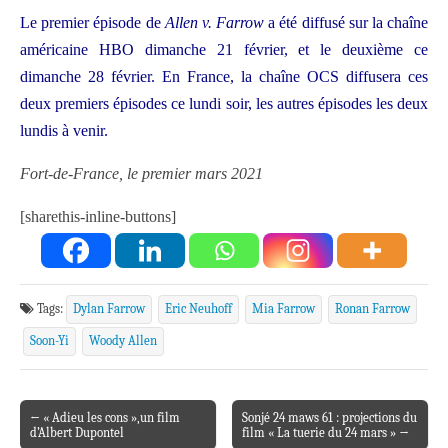
Le premier épisode de
Allen v. Farrow
a été diffusé sur la chaîne
américaine HBO dimanche 21 février, et le deuxième ce
dimanche 28 février. En France, la chaîne OCS diffusera ces
deux premiers épisodes ce lundi soir, les autres épisodes les deux
lundis à venir.
Fort-de-France, le premier mars 2021
[sharethis-inline-buttons]
Tags:
Dylan Farrow
Eric Neuhoff
Mia Farrow
Ronan Farrow
Soon-Yi
Woody Allen
← « Adieu les cons »,un film
Sonjé 24 maws 61 : projections du
Post navigation
d’Albert Dupontel
film « La tuerie du 24 mars » →