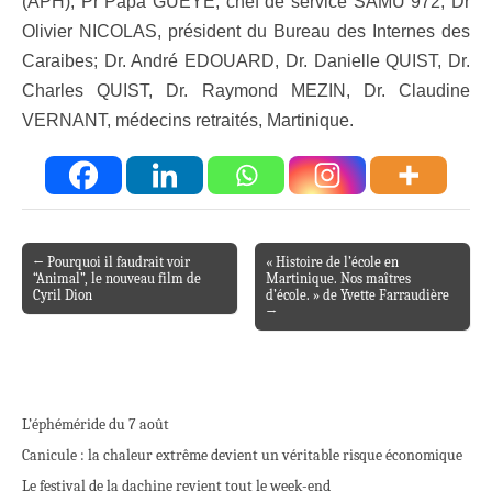
(APH); Pr Papa GUEYE, chef de service SAMU 972; Dr
Olivier NICOLAS, président du Bureau des Internes des
Caraibes; Dr. André EDOUARD, Dr. Danielle QUIST, Dr.
Charles QUIST, Dr. Raymond MEZIN, Dr. Claudine
VERNANT, médecins retraités, Martinique.
← Pourquoi il faudrait voir
« Histoire de l’école en
Post navigation
“Animal”, le nouveau film de
Martinique. Nos maîtres
Cyril Dion
d’école. » de Yvette Farraudière
→
L’éphéméride du 7 août
Canicule : la chaleur extrême devient un véritable risque économique
Le festival de la dachine revient tout le week-end