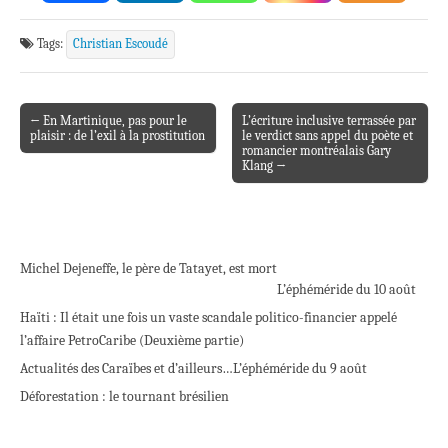
Tags:
Christian Escoudé
← En Martinique, pas pour le
L’écriture inclusive terrassée par
Post navigation
plaisir : de l’exil à la prostitution
le verdict sans appel du poète et
romancier montréalais Gary
Klang →
Michel Dejeneffe, le père de Tatayet, est mort
L’éphéméride du 10 août
Haïti : Il était une fois un vaste scandale politico-financier appelé
l’affaire PetroCaribe (Deuxième partie)
Actualités des Caraïbes et d’ailleurs…
L’éphéméride du 9 août
Déforestation : le tournant brésilien