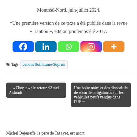
Montréal-Nord, juin-juillet 2024.
*Une première version de ce texte a été publiée dans la revue
« Tanbou », édition printemps-été 2017.
Tags:
Lenous Guillaume-Suprice
← « Chorus » : le retour d’Amel
Une boîte noire et des dispositifs
Post navigation
Aïdoudi
de sécurité obligatoires sur les
véhicules neufs vendus dans
l’UE →
Michel Dejeneffe, le père de Tatayet, est mort