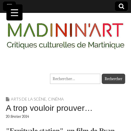
MADININ'ART
Rechercher :
ARTS DE LA SCÈNE
,
CINÉMA
A trop vouloir prouver…
20 février 2014
"Fruitvale station", un film de Ryan