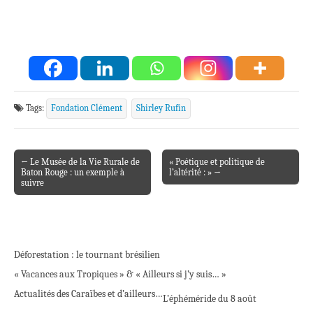
Tags:
Fondation Clément
Shirley Rufin
← Le Musée de la Vie Rurale de
« Poétique et politique de
Post navigation
Baton Rouge : un exemple à
l’altérité : » →
suivre
Déforestation : le tournant brésilien
« Vacances aux Tropiques » & « Ailleurs si j’y suis… »
Actualités des Caraïbes et d’ailleurs…
L’éphéméride du 8 août