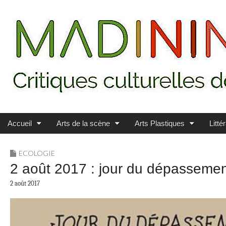
Main menu
Skip to content
MADININ'ART
Accueil
Arts de la scène
Arts Plastiques
Litté
ECOLOGIE
2 août 2017 : jour du dépasseme
2 août 2017