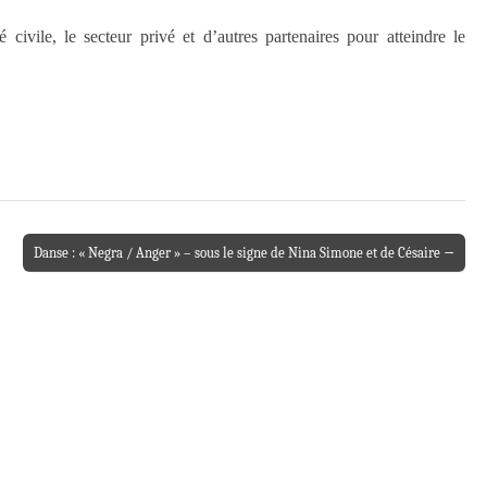
civile, le secteur privé et d’autres partenaires pour atteindre le
Danse : « Negra / Anger » – sous le signe de Nina Simone et de Césaire →