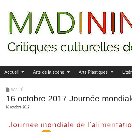
Main menu
Skip to content
MADININ'ART
Accueil
Arts de la scène
Arts Plastiques
Litté
SANTÉ
16 octobre 2017 Journée mondiale 
16 octobre 2017