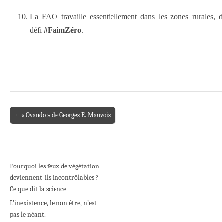
La FAO travaille essentiellement dans les zones rurales,
défi
#FaimZéro
.
← « Ovando » de Georges E. Mauvois
Post navigation
Pourquoi les feux de végétation
deviennent-ils incontrôlables ?
Ce que dit la science
L’inexistence, le non être, n’est
pas le néant.