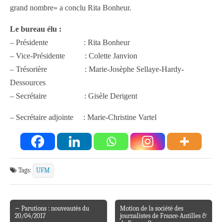
grand nombre» a conclu Rita Bonheur.
Le bureau élu :
– Présidente : Rita Bonheur
– Vice-Présidente : Colette Janvion
– Trésorière : Marie-Josèphe Sellaye-Hardy-
Dessources
– Secrétaire : Gisèle Derigent
– Secrétaire adjointe : Marie-Christine Vartel
Tags:
UFM
← Parutions : nouveautés du
Motion de la société des
Post navigation
20/04/2017
journalistes de France-Antilles &