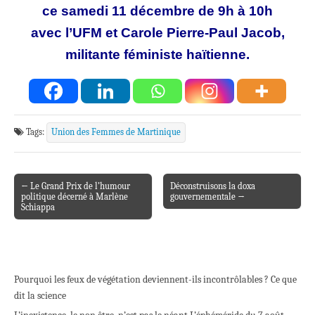
ce samedi 11 décembre de 9h à 10h
avec l’UFM et Carole Pierre-Paul Jacob,
militante féministe haïtienne.
Tags:
Union des Femmes de Martinique
← Le Grand Prix de l’humour
Déconstruisons la doxa
Post navigation
politique décerné à Marlène
gouvernementale →
Schiappa
Pourquoi les feux de végétation deviennent-ils incontrôlables ? Ce que
dit la science