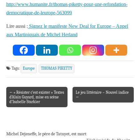
http://www.humanite.fr/thomas-piketty-pour-une-refondation-
democratique-de-leurope-563099
Lire aussi :
Signez le manifeste New Deal for Europe – Appel
aux Martiniquais de Michel Herland
Tags:
Europe
THOMAS PIKETTY
← « Résister c’est exister » Textes
Le jeu littéraire – Nouvel indice
Post navigation
d’Alain Guyard, mise en scène
→
d’Isabelle Starkier
Michel Dejeneffe, le père de Tatayet, est mort