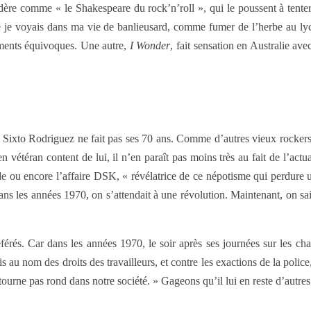
ère comme « le Shakespeare du rock’n’roll », qui le poussent à tenter
e je voyais dans ma vie de banlieusard, comme fumer de l’herbe au lycé
ntiments équivoques. Une autre,
I Wonder
, fait sensation en Australie av
 Sixto Rodriguez ne fait pas ses 70 ans. Comme d’autres vieux rockers, i
n vétéran content de lui, il n’en paraît pas moins très au fait de l’actu
de ou encore l’affaire DSK, « révélatrice de ce népotisme qui perdure un
ns les années 1970, on s’attendait à une révolution. Maintenant, on sait
érés. Car dans les années 1970, le soir après ses journées sur les chant
is au nom des droits des travailleurs, et contre les exactions de la polic
ourne pas rond dans notre société. » Gageons qu’il lui en reste d’autres à