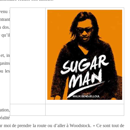
venu :
ntrant
n dos.
 qu’il
et, in
gasins
ou les
ation,
—
éalité
our moi de prendre la route ou d’aller à Woodstock. » Ce sont tout de