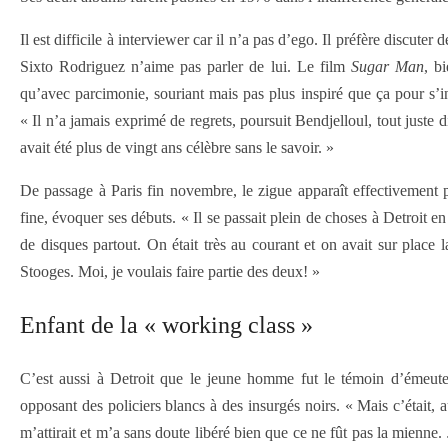
Il est difficile à interviewer car il n’a pas d’ego. Il préfère discute
Sixto Rodriguez n’aime pas parler de lui. Le film
Sugar Man
, b
qu’avec parcimonie, souriant mais pas plus inspiré que ça pour s’i
« Il n’a jamais exprimé de regrets, poursuit Bendjelloul, tout juste di
avait été plus de vingt ans célèbre sans le savoir. »
De passage à Paris fin novembre, le zigue apparaît effectivement pe
fine, évoquer ses débuts. « Il se passait plein de choses à Detroit e
de disques partout. On était très au courant et on avait sur pla
Stooges. Moi, je voulais faire partie des deux! »
Enfant de la « working class »
C’est aussi à Detroit que le jeune homme fut le témoin d’émeutes
opposant des policiers blancs à des insurgés noirs. « Mais c’était, 
m’attirait et m’a sans doute libéré bien que ce ne fût pas la mienne