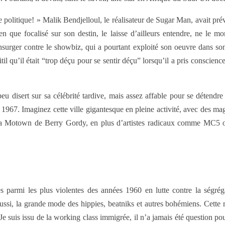
r de politique! » Malik Bendjelloul, le réalisateur de Sugar Man, avait pré
ien que focalisé sur son destin, le laisse d’ailleurs entendre, ne le mo
nsurger contre le showbiz, qui a pourtant exploité son oeuvre dans so
til qu’il était “trop déçu pour se sentir déçu” lorsqu’il a pris conscience
u disert sur sa célébrité tardive, mais assez affable pour se détendre 
n 1967. Imaginez cette ville gigantesque en pleine activité, avec des ma
ce la Motown de Berry Gordy, en plus d’artistes radicaux comme MC5 
 parmi les plus violentes des années 1960 en lutte contre la ségrég
aussi, la grande mode des hippies, beatniks et autres bohémiens. Cette r
. Je suis issu de la working class immigrée, il n’a jamais été question p