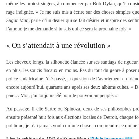
même les protest singers, à commencer par Bob Dylan, qu’il consid
rage indignée. « Je me suis mis à écrire sur des choses simples qu
Sugar Man
, parle d’un dealer qui se fait désirer et inspire des se
l’amour, je me demande si tu sais qui ce sera la prochaine fois. »
« On s’attendait à une révolution »
Les cheveux longs, la silhouette élancée sur ses santiags de rigueur,
en plus, les soucis fiscaux en moins. Pas du tout du genre à poser e
police sudafricaine l’été passé, la question de l’avortement en Irlan
encore aujourd’hui, quarante ans après ses deux albums cultes. « Da
paie… Moi, j’ai toujours été pour le pouvoir au peuple. »
Au passage, il cite Sartre ou Spinoza, deux de ses philosophes préf
ensuite présenté huit fois aux élections locales de Detroit, chaque fo
politique, je n’ai jamais voulu qu’une chose : comprendre ce qui ne t
Lire la critique du
JDD
de
Sugar Man
:
l’idole inconnue ***