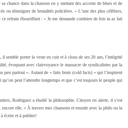
 sa chance dans la chanson en y mettant des accents de blues et de
e ou témoigner de brutalités policières. » L’une des plus célèbres,
ec ce refrain ébouriffant : « Je me demande combien de fois tu as fait
l semble porter la veste en cuir et à clous de ses 20 ans, l’intégrité
alité, évoquant avec clairvoyance le massacre de syndicalistes par la
 peu partout ». Autant de « faits bruts (cold facts) » qui l’inspirent
 qu’on peut l’attendre longtemps et que c’est toujours le peuple qui
iers, Rodriguez a étudié la philosophie. Citoyen en alerte, il s’est
e, encore elle. « À travers mes chansons et ensuite avec la philo ou la
 écrire et à publier!