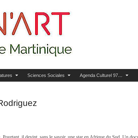
ratures
Sciences Sociales
Agenda Culturel 97…
 Rodriguez
Pourtant, il devint, sans le savoir, une star en Afrique du Sud. Un docu