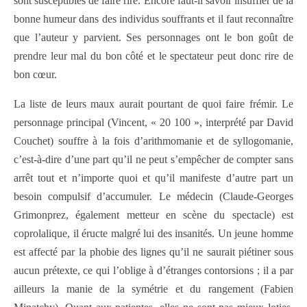
sont susceptibles de faire rire. Encore faut-il savoir insuffler de la
bonne humeur dans des individus souffrants et il faut reconnaître
que l’auteur y parvient. Ses personnages ont le bon goût de
prendre leur mal du bon côté et le spectateur peut donc rire de
bon cœur.
La liste de leurs maux aurait pourtant de quoi faire frémir. Le
personnage principal (Vincent, « 20 100 », interprété par David
Couchet) souffre à la fois d’arithmomanie et de syllogomanie,
c’est-à-dire d’une part qu’il ne peut s’empêcher de compter sans
arrêt tout et n’importe quoi et qu’il manifeste d’autre part un
besoin compulsif d’accumuler. Le médecin (Claude-Georges
Grimonprez, également metteur en scène du spectacle) est
coprolalique, il éructe malgré lui des insanités. Un jeune homme
est affecté par la phobie des lignes qu’il ne saurait piétiner sous
aucun prétexte, ce qui l’oblige à d’étranges contorsions ; il a par
ailleurs la manie de la symétrie et du rangement (Fabien