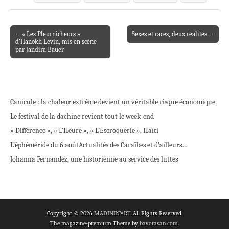
← « Les Pleurnicheurs »
Sexes et races, deux réalités →
Post navigation
d’Hanokh Levin, mis en scène
par Jandira Bauer
Canicule : la chaleur extrême devient un véritable risque économique
Le festival de la dachine revient tout le week-end
« Différence », « L’Heure », « L’Escroquerie », Haïti
L’éphéméride du 6 août
Actualités des Caraïbes et d’ailleurs…
Johanna Fernandez, une historienne au service des luttes
Copyright © 2026
MADININ'ART
. All Rights Reserved.
The magazine-premium Theme by
bavotasan.com
.