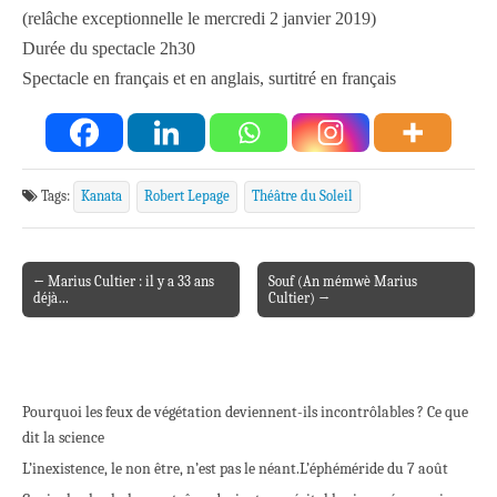
(relâche exceptionnelle le mercredi 2 janvier 2019)
Durée du spectacle 2h30
Spectacle en français et en anglais, surtitré en français
Tags:
Kanata
Robert Lepage
Théâtre du Soleil
← Marius Cultier : il y a 33 ans
Souf (An mémwè Marius
Post navigation
déjà…
Cultier) →
Pourquoi les feux de végétation deviennent-ils incontrôlables ? Ce que
dit la science
L’inexistence, le non être, n’est pas le néant.
L’éphéméride du 7 août